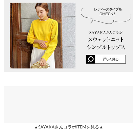
くはご利用店舗にお問い合わせください。
れています。
袖丈
60
ｓｒｈ |
身長：
151cm
~
155cm
| 体重：
41kg
~
45kg
| 足のサイズ：
24.0cm
~
兵庫県
三宮店
24.5cm
裾幅
42
店舗在庫
★★★★★
★★★★★
5
袖口幅
11.5
姫路店
店舗在庫
カラー：レッド
サイズ：フリー
購入日：2024/12/08
身長別サイズガイド
サイズ規格・採寸について
主人用に。イエローを持っていて気に入って着てるので色違いで
買いました。
※当商品はフリーサイズです。管理都合上、商品ラベルにはSやM
など具体的なサイズが表示されていることがありますが、お届け
ｓｒｈ |
身長：
151cm
~
155cm
| 体重：
41kg
~
45kg
| 足のサイズ：
24.0cm
~
の商品に誤りはございませんので、予めご了承ください。
24.5cm
※生産時期の違いによる色や素材に関して、多少の個体差が生じ
★★★★★
★★★★★
5
ている場合がございます。予めご了承ください。
※上記寸法は、生産時に指示した寸法に従い掲載しております。
カラー：イエロー
サイズ：フリー
購入日：2024/02/13
生産時期の違いによる製造時の個体差が多少生じている場合がご
170センチ主人の為に購入しました。 春カラーにピッタリなイエ
ざいます。また、商品についたメーカータグの数値とは異なる場
ローで白パンツとの相性がバッチリです。とても気に入ってお出
合がございます。予めご了承ください。
▲SAYAKAさんコラボITEMを見る▲
掛けに着ています。