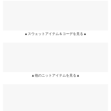
ｓｒｈ |
身長：
151cm
~
155cm
| 体重：
46kg
~
50kg
| 足のサイズ：
24.0cm
~
24.5cm
素材
★★★★★
★★★★★
5
ポリエステル100%
カラー：レッド
サイズ：フリー
購入日：2023/09/30
商品詳細
▲スウェットアイテム＆コーデを見る▲
伸縮性：あり 淡色透け：ややあり 濃色透け：ややあり 裏
素敵なカラーでおしゃれになれます！
地：なし
ハートSTAR |
身長：
156cm
~
160cm
| 体重：
51kg
~
55kg
| 足のサイズ：
~
原産国
中国
★★★★★
★★★★★
5
カラー：レッド
サイズ：フリー
購入日：2024/01/03
洗濯表示
ダボだと着たくてメンズを購入しました。 とっても良かった
▲他のニットアイテムを見る▲
ハートSTAR |
身長：
156cm
~
160cm
| 体重：
51kg
~
55kg
| 足のサイズ：
~
洗濯表示について
more
レビューを書く
投稿でポイントプレゼント