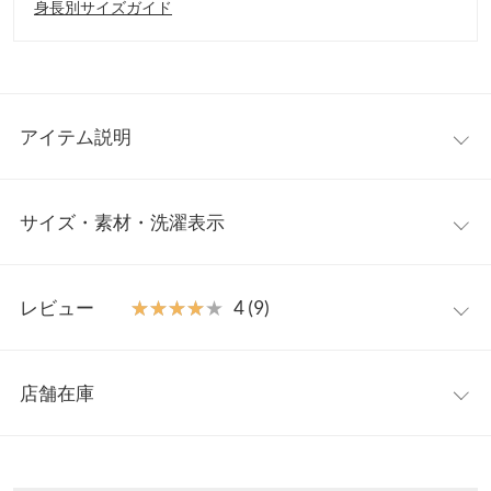
身長別サイズガイド
アイテム説明
大人気インフルエンサー【SAYAKAさんコラボ】からメンズアイ
サイズ・素材・洗濯表示
テムが登場。昨年ご好評いただいた【C6329】の待望のメンズサ
イズ。シンプルなデザインなので着回し力抜群で、デイリー使い
にもぴったり。ゆったりとしたシルエットながら、首元や袖口の
フリー
リブ切替えですっきり見えも。
レビュー
★★★★★
★★★★★
4 (9)
【素材・サイズ感】
着丈
71
綺麗見えするハイゲージニットを使用。自宅で手洗い可能なの
レビュー：9件
で、毎日気軽にご着用いただけます。程よくゆとりがあり、ルー
肩幅
53
店舗在庫
ズになりすぎないフィット感です。全色欲しくなるような、雰囲
★★★★★
★★★★★
5
身幅
58
気のガラッと変わるカラー展開でご用意しました。
カラー：グリーン
サイズ：フリー
購入日：2024/12/08
※表示されている情報は、8/10 22:55 時点のものになります。
※キャンセル/変更不可
※在庫ありの表示でも売り切れ等の場合がございますので、詳し
袖幅
22.5
オシャレ着で洗濯しても毛玉になることなく主人が気に入ってく