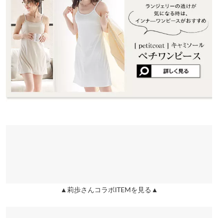
ススメです◎。
うらちゃん |
身長：
151cm
~
155cm
| 体重：
46kg
~
50kg
| 足のサイズ：
ウエスト幅
45
45
兵庫県
三宮店
23.0cm
~
23.5cm
※キャンセル/変更不可
店舗在庫
ヒップ幅
53
53
★★★★★
★★★★★
4
姫路店
裾幅
65
65
店舗在庫
カラー：ドットブラック
サイズ：M
購入日：2024/04/05
思ったより相当薄めでした。 上に羽織ったりして着ようと思いま
裄丈
75.5
80
す。
袖幅
23
23
lettuce! |
身長：
161cm
~
165cm
| 体重：
51kg
~
55kg
| 足のサイズ：
23.0cm
~
23.5cm
袖口幅
11
11
★★★★★
★★★★★
4
身長別サイズガイド
サイズ規格・採寸について
カラー：ドットブラック
サイズ：M
購入日：2023/10/18
骨スト肩幅広めでも細見えします！薄手ですが上からニットやカ
ーデで普段使い、冬でも着ます
▲莉歩さんコラボITEMを見る▲
lettuce1058 |
身長：
161cm
~
165cm
| 体重：
51kg
~
55kg
| 足のサイズ：
~