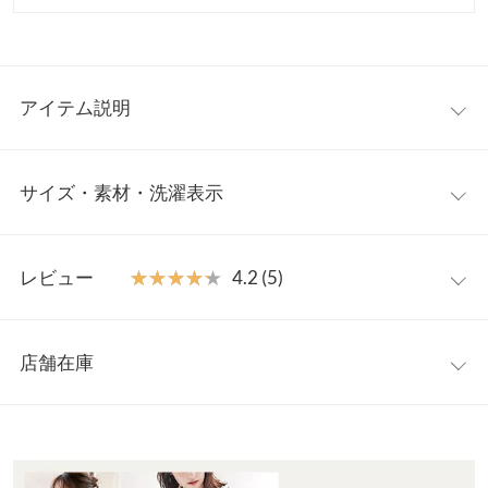
アイテム説明
インフルエンサー【莉歩さんコラボ】。ボディーラインにナチュ
サイズ・素材・洗濯表示
ラルに沿うシルエットで女性らしさを演出。デイリーのお出かけ
スタイルはもちろん、オケージョンやフォーマルなシーンにもぴ
ったりな品のある大人ワンピースです。うれしい2丈展開です◎
【サイズ規格】
【素材・サイズ感】
レビュー
★★★★★
★★★★★
4.2 (5)
神戸レタスオリジナルの独自規格です。
上品な質感と滑らかな肌触りが特徴の一枚。すとんと落ち感のあ
る素材が揺れ動くたび大人のエレガントさを表現してくれます。
レビュー：5件
M
トールM
一見シンプルながら細かなディティールにこだわったデザイン性
店舗在庫
着丈
123
135
も魅力です◎
★★★★★
★★★★★
5
透け感が魅力の素材です。インナーに別売りのペチコート着用を
カラー：ドットブラック
サイズ：M
購入日：2023/10/17
※表示されている情報は、8/10 00:26 時点のものになります。
身幅
51
51
オススメします。
※在庫ありの表示でも売り切れ等の場合がございますので、詳し
デザインが可愛くて購入しました！一着でとてもおしゃれに見え
[ petitcoat ]キャミソールペチワンピース（E1652）
との併用もオ
くはご利用店舗にお問い合わせください。
襟開き幅
17
17
ます！