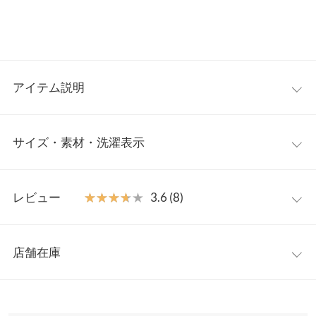
アイテム説明
コロンとしたフォルムが可愛い異素材ミニBAG。シーズンムード
サイズ・素材・洗濯表示
引きたてる素材感がコーデのアクセントに。ショルダーバッグと
してもお使いいただける2way仕様、さっと取り出せる外ポケット
付きで利便性も兼ね備えたアイテムです。
ワンサイズ
【素材・サイズ感】
レビュー
★★★★★
★★★★★
3.6 (8)
暖かみのあるボア素材と毛足の短いファー素材の2素材展開。小
高さ
12
さい見た目ながら自立するマチありで財布やスマホなどもすっぽ
レビュー：8件
り収納。サイドまでしっかり開くダブルファスナー仕様で荷物の
横幅
14〜20
店舗在庫
出し入れもスムーズです◎
★★★★★
★★★★★
5
マチ
10
※キャンセル/変更不可
カラー：ボアブラック
購入日：2025/02/13
※表示されている情報は、8/09 19:39 時点のものになります。
※在庫ありの表示でも売り切れ等の場合がございますので、詳し
持ち手
22
小さい見た目でもマチがあるので 意外と物が入り、口が広いので