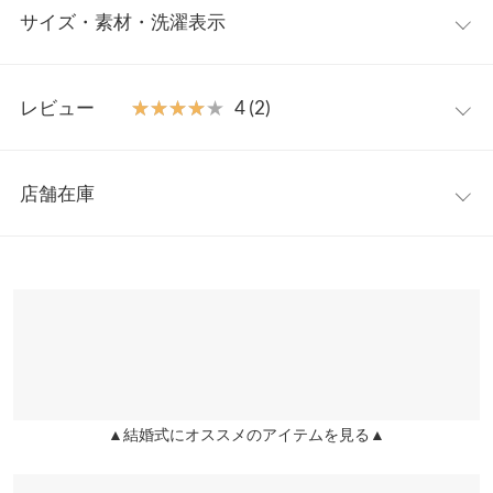
サイズ・素材・洗濯表示
っちりの胸元のシャーリングデザインが魅力的なブラウス。ロン
グスカートやショートパンツに合わせてガーリーな着こなしはも
ちろん、デニムやスラックス合わせで大人可愛いコーデもおすす
フリー
め。
レビュー
★★★★★
★★★★★
4 (2)
【素材・サイズ感】
着丈
65
しなやかでハリ感のある生地が上品。秋や春には1枚で着用いた
レビュー：2件
だける着映えアイテムとしても活躍間違いなし。長めのカフスデ
肩幅
38
店舗在庫
ザインやバックリボンが、指先や首元までさりげなく女性らしさ
★★★★★
★★★★★
5
身幅
55
をプラスしてくれます。ご自宅でお洗濯できるのも嬉しいポイン
カラー：ブラック
サイズ：フリー
購入日：2023/09/20
※表示されている情報は、8/09 08:24 時点のものになります。
ト◎。
※在庫ありの表示でも売り切れ等の場合がございますので、詳し
袖幅
22
サイズはちょうどよかったです。 おっきすぎず小さすぎずピッタ
※キャンセル/変更不可
くはご利用店舗にお問い合わせください。
リ！ しかもきたらめちゃ可愛い！ 写真も可愛かったんですが実物
袖丈
59
の方が遥かに可愛いです！白も購入するか悩むぐらい買った方が
兵庫県
三宮店
おすすめです！
裾幅
100
店舗在庫
ちゃんゆり |
身長：
161cm
~
165cm
| 体重：
41kg
~
45kg
| 足のサイズ：
袖口幅
10.5
24.0cm
~
24.5cm
▲結婚式にオススメのアイテムを見る▲
姫路店
店舗在庫
身長別サイズガイド
サイズ規格・採寸について
★★★★★
★★★★★
3