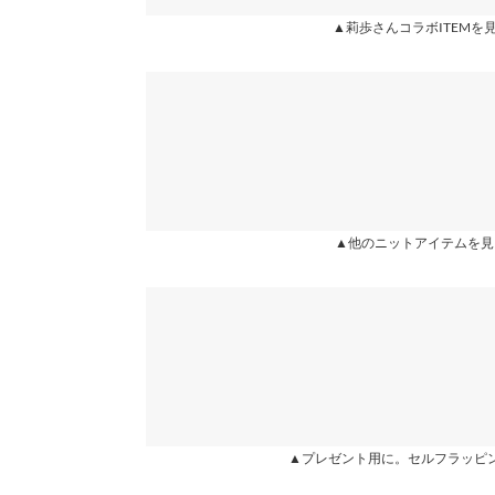
裾幅
53
カラー：ピンク
サイズ：M
購入日：2023/10/18
▲莉歩さんコラボITEMを
袖口幅
18
どの色も可愛くて、色違いで購入しました！デニム
くなります！！今の時期はモックネックで、もっと
身長別サイズガ
で調整出来るところが良いです！もちもちした生地
スヌード20×24
sa203467 |
身長：
156cm
~
160cm
| 体重：
46kg
~
50
★★★★★
★★★★★
5
▲他のニットアイテムを見
カラー：ダークモカブラウン
サイズ：トールM
購入日：2023/
もちもちで肌触り最高です♪ 色で凄く悩みましたが、
ートルネックが苦手なのですが、その時々で選べる
Cha |
身長：
161cm
~
165cm
|
★★★★★
★★★★★
5
▲プレゼント用に。セルフラッピ
カラー：ダークモカブラウン
サイズ：M
購入日：2023/10/17