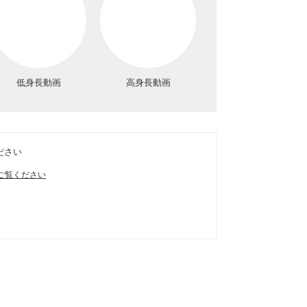
低身長動画
高身長動画
ださい
ご覧ください