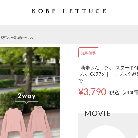
る配送への影響について
送料無料
[ 莉歩さんコラボ ]スヌー
プス [C6776] | トップス全品
で
¥3,790
税込
(34pt
MOVIE