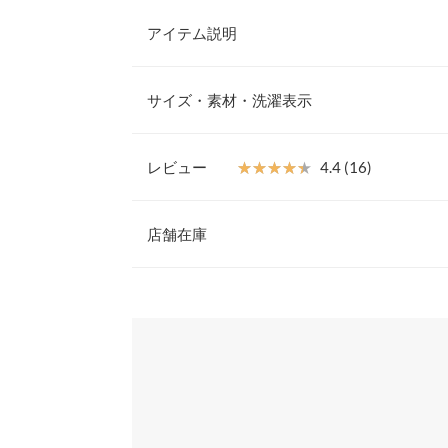
アイテム説明
大人気インフルエンサー【莉歩さん】コラボアイテ
トが登場。スヌードは取り外し可能なので2wayで
サイズ・素材・洗濯表示
とりのある身頃と肩落ちデザインがリラックス感の
ラインを強調してくれるので、体型カバーも叶えて
【サイズ規格】
【素材・サイズ感】
神戸レタスオリジナルの独自規格です。
レビュー
★★★★★
★★★★★
4.4 (16)
肌触りの優しいもっちりニット。程よく厚みのある
なボトムスとも相性が良く、着回し力抜群です。コ
レビュー：16件
M
ンピースやシャツをレイヤードする着こなしもおす
店舗在庫
リのサイズで着用いただけるTMサイズもご用意し
着丈
51
※キャンセル/変更不可
★★★★★
★★★★★
5
※表示されている情報は、8/08 05:03 時点のものになりま
肩幅
65
カラー：ダークモカブラウン
※在庫ありの表示でも売り切れ等の場合がございますので
サイズ：トールM
購入日：2023/
わせください。
身幅
54
萌え袖でとても可愛いです！！
袖幅
20
兵庫県
三宮店
レ |
身長：
166cm
~
袖丈
45
姫路店
★★★★★
★★★★★
5