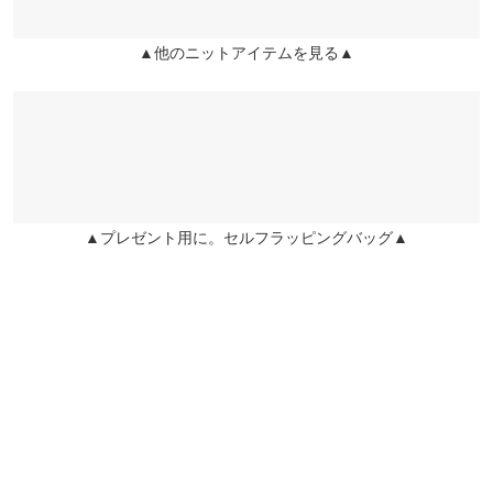
24.0cm
~
24.5cm
▲他のニットアイテムを見る▲
★★★★★
★★★★★
5
カラー：ボーダー
サイズ：フリー
購入日：2023/10/10
素材
アクリル60％ ナイロン40％
可愛いです。毛がインナーにあまりつかないのも気に入っていま
商品詳細
す。丈は短めですが、足が長く見えてバランスがいいです。 チク
伸縮性：あり 淡色透け：ややあり 濃色透け：ややあり 裏
チクせず、肌触りもいいです。お気に入りです。
地：なし
panchan |
身長：
151cm
~
155cm
| 体重：
46kg
~
50kg
| 足のサイズ：
22.0cm
▲プレゼント用に。セルフラッピングバッグ▲
原産国
~
22.5cm
中国
★★★★★
★★★★★
5
カラー：ボーダー
サイズ：フリー
購入日：2023/10/27
洗濯表示
ボーダー可愛い！生地がふわふわで気持ちいい！ 金ボタンもお洒
落です！
洗濯表示について
ここたん |
身長：
146cm
~
150cm
| 体重：
41kg
~
45kg
| 足のサイズ：
23.0cm
~
23.5cm