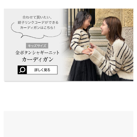
※表示されている情報は、8/10 00:54 時点のものになります。
※在庫ありの表示でも売り切れ等の場合がございますので、詳し
袖幅
19
着るだけでとてもオシャレに見えます。
くはご利用店舗にお問い合わせください。
キナ |
身長：
156cm
~
160cm
| 体重：
46kg
~
50kg
| 足のサイズ：
23.0cm
~
袖丈
47
23.5cm
兵庫県
三宮店
裾幅
54
店舗在庫
★★★★★
★★★★★
5
袖口幅
13
カラー：ボーダー
サイズ：フリー
購入日：2023/12/28
姫路店
店舗在庫
デザインがとても可愛いです。 チクチクも気にならなかったので
身長別サイズガイド
サイズ規格・採寸について
良かったです。
※当商品はフリーサイズです。管理都合上、商品ラベルにはSやM
チャウ |
身長：
161cm
~
165cm
| 体重：
51kg
~
55kg
| 足のサイズ：
24.0cm
~
など具体的なサイズが表示されていることがありますが、お届け
24.5cm
の商品に誤りはございませんので、予めご了承ください。
★★★★★
★★★★★
5
※生産時期の違いによる色や素材に関して、多少の個体差が生じ
ている場合がございます。予めご了承ください。
カラー：ボーダー
サイズ：フリー
購入日：2023/10/10
※上記寸法は、生産時に指示した寸法に従い掲載しております。
丈、着心地、見た目全て最高でした！色違いで購入しましたがど
生産時期の違いによる製造時の個体差が多少生じている場合がご
ちらもヘビロテしてます♪
ざいます。また、商品についたメーカータグの数値とは異なる場
lettuce1427 |
身長：
161cm
~
165cm
| 体重：
56kg
~
60kg
| 足のサイズ：
合がございます。予めご了承ください。