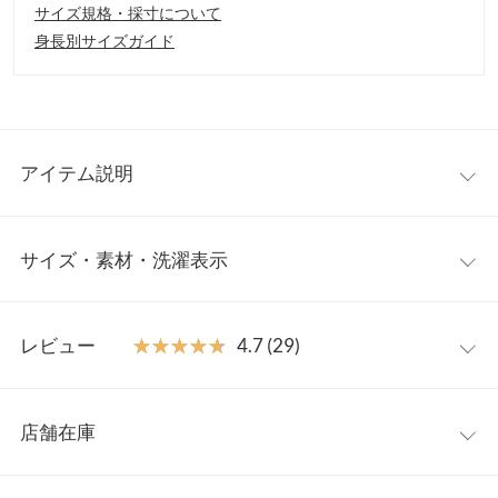
サイズ規格・採寸について
身長別サイズガイド
アイテム説明
大人気インフルエンサー【mikuさん】コラボアイテムより、ゴー
サイズ・素材・洗濯表示
ルドボタンが華やかなカーディガンが登場。トレンド感のある毛
足の長いフェザーヤーンを使用し、存在感ある1枚に仕上げまし
た。コンパクトな丈感でスタイルアップを叶えてくれます。
フリー
【素材・サイズ感】
レビュー
★★★★★
★★★★★
4.7 (29)
ファーのような暖かみがある風合いのフェザーヤーンを使用して
着丈
46
います。チクチクしにくく、毛が抜けにくいのも嬉しいポイント
レビュー：29件
です。カーディガンながらも、アウター感覚で着回せるリッチな
肩幅
52
店舗在庫
素材感が魅力の1枚です。
★★★★★
★★★★★
5
身幅
53
※キャンセル/変更不可
カラー：ボーダー
サイズ：フリー
購入日：2023/11/19