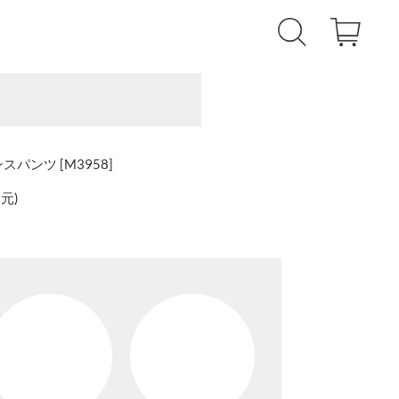
パンツ [M3958]
還元
)