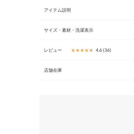
アイテム説明
販売後1晩で1000枚が完売した【M3885】から
新登場。M3885から少しだけ生地に厚みをもたせ
サイズ・素材・洗濯表示
デート◯洗濯しても縮まない生地に変更しました。
をもとに、スリットタイプはめくれにくい仕様に修
【サイズ規格】
選べる2丈展開でお好みの1枚を見つけていただけ
製造メーカーやアイテム毎の規格に基づきます。
レビュー
★★★★★
★★★★★
4.6 (36)
使いはもちろん、オフィス使いにもオススメです。
【素材・サイズ感】
レビュー：36件
レギュラー
S
洗濯しても縮まない生地に変更しただけでなく、ス
店舗在庫
方法を変更し、よりストレスフリーな穿き心地を実
ウエスト幅
29.5〜42.5
締めつけ感がなく、着脱も楽ちん◎。バックポケッ
★★★★★
★★★★★
5
※表示されている情報は、8/07 05:45 時点のものになりま
ヒップ幅
35.5
用。低身長さん〜一般身長さんにはレギュラー丈、
カラー：ブラック
※在庫ありの表示でも売り切れ等の場合がございますので
サイズ：M
タイプ：ロングスリット
購入日：
わせください。
すすめです。
股上
25.5
※キャンセル/変更不可
フィット感も良く、着回しも効くので、かなり出番
思います。
股下
70
兵庫県
三宮店
さぁ |
身長：
166cm
~
170cm
| 体重：
51kg
~
55
ワタリ幅
23
姫路店