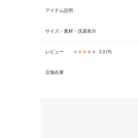
アイテム説明
上品さを兼ね備えた大人のベーシックトップス。コ
群のストレッチ性で快適な着心地、シャツやキャミ
サイズ・素材・洗濯表示
レイヤードスタイルにも活躍します。シワになりに
しいポイントです◎
【素材・サイズ感】
レビュー
★★★★★
★★★★★
3.3 (9)
さらっと薄手のサマーニット素材。程よいシアー感
着丈
夏のおしゃれを楽しめます。気になる肩周りは露出
レビュー：9件
ザイン、立体感のある編地でホディーラインも気に
店舗在庫
肩幅
※キャンセル/変更不可
身幅
★★★★★
★★★★★
5
※表示されている情報は、8/08 23:27 時点のものになりま
カラー：オフボーダー
※在庫ありの表示でも売り切れ等の場合がございますので
サイズ：フリー
購入日：2023/08/06
わせください。
裾幅
丈は短めです。ニット素材とデザインがおしゃれで
袖口幅
兵庫県
三宮店
0 |
身長：
161cm
~
165cm
| 体重：
46kg
~
50
身長別サイズガ
※当商品はフリーサイズです。管理都合上、商品ラベル
姫路店
★★★★★
★★★★★
4