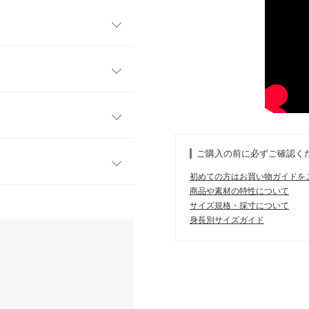
ンパクトなサイズ感ながら抜
ワンピなどのインナーとして
くくお手入れ簡単な点もうれ
フリー
が涼しげで汗染みを気にせず
47
控えめで１枚でも着やすいデ
ご購入の前に必ずご確認く
せず着用していただけます。
35
初めての方はお買い物ガイドを
38.5
商品や素材の特性について
す。
サイズ規格・採寸について
、詳しくはご利用店舗にお問い合
36.5
身長別サイズガイド
気に入っています。
19
kg
| 足のサイズ：
24.0cm
~
24.5cm
店舗在庫
イド
サイズ規格・採寸について
にはSやMなど具体的なサイズが