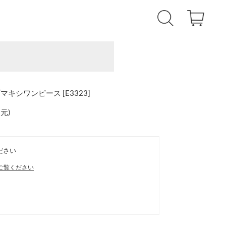
シワンピース [E3323]
還元
)
ださい
ご覧ください