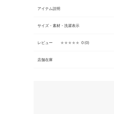
アイテム説明
洗練された雰囲気漂う大人のマキシワンピース。ア
替えから、なびくように広がるフレアデザインがエ
サイズ・素材・洗濯表示
ルながら一枚でさまになるデザインが魅力のトレン
【素材・サイズ感】
伸縮性に優れたなめらかな肌触りのカットジョーゼ
レビュー
★★★★★
★★★★★
0 (0)
インを拾わないゆとりをもたせたシルエットながら
着丈
着心地が叶う一着です。ジャンルをとわず幅広いス
レビュー：0件
※キャンセル/変更不可
店舗在庫
肩幅
身幅
more
※表示されている情報は、8/06 14:33 時点のものになりま
※在庫ありの表示でも売り切れ等の場合がございますので
わせください。
裾幅
袖丈
兵庫県
三宮店
袖幅
袖口幅
姫路店