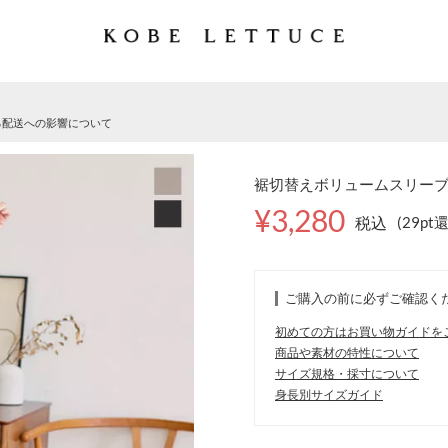
る配送への影響について
裾切替えボリュームスリーブマキ
¥3,280
税込
(29pt
ご購入の前に必ずご確認く
初めての方はお買い物ガイドを
商品や素材の特性について
サイズ規格・採寸について
身長別サイズガイド