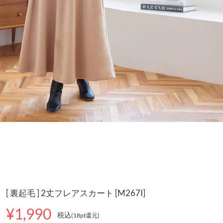
[ 裏起毛 ] 2丈フレアスカート [M267I]
¥1,990
税込
(18pt還元
)