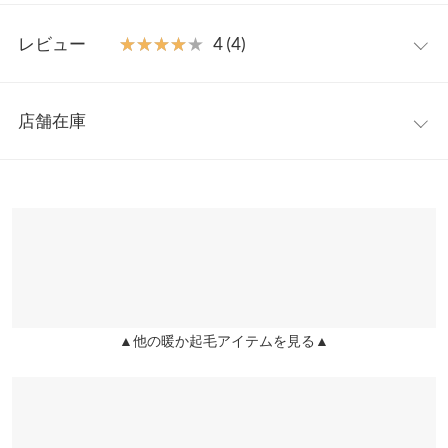
ったりのアイテムです。
ロング
M
【素材・サイズ感】
レビュー
★★★★★
★★★★★
4 (4)
しっかりと肉厚感のある裏起毛カットソー素材。ウエスト部分は
総丈
77
ゴム仕様なので履き心地らくちんです。サイドポケット付きなの
レビュー：4件
も嬉しいポイント。
ウエスト幅
31.5〜47
店舗在庫
※キャンセル/変更不可
★★★★★
★★★★★
5
裾幅
120
カラー：ベージュ
サイズ：M
タイプ：マキシ
購入日：2026/03/07
※表示されている情報は、8/06 07:34 時点のものになります。
※在庫ありの表示でも売り切れ等の場合がございますので、詳し
セールでとっても安く購入。安くなりすぎてて、ちょっとドキド
くはご利用店舗にお問い合わせください。
マキシ
M
キしてたけど、着心地もよく暖かくて広がりもちょうど良かっ
た。いいお買い物出来て嬉しい☺️
総丈
90
兵庫県
三宮店
店舗在庫
こみっこ |
身長：
151cm
~
155cm
| 体重：
56kg
~
60kg
| 足のサイズ：
23.0cm
~
23.5cm
ウエスト幅
31.5〜47
▲他の暖か起毛アイテムを見る▲
姫路店
★★★★★
★★★★★
4
裾幅
120
店舗在庫
カラー：ベージュ
サイズ：M
タイプ：マキシ
購入日：2026/01/26
身長別サイズガイド
サイズ規格・採寸について
丈感も丁度良く、寒い時期裏起毛で重宝しました。