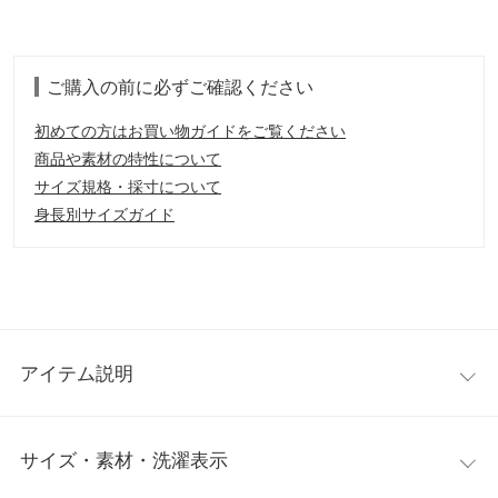
ご購入の前に必ずご確認ください
初めての方はお買い物ガイドをご覧ください
商品や素材の特性について
サイズ規格・採寸について
身長別サイズガイド
アイテム説明
足周りを暖かく包み込んでくれる裏起毛フレアスカート。ロング
サイズ・素材・洗濯表示
とマキシの2丈から自分に合ったサイズ感を選べます。ふわふわ
裏起毛素材で毛布のようなあたたかさ。これからの寒い季節にぴ