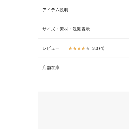
アイテム説明
気分に合わせて雰囲気の違いを楽しめるリバーシブ
のないふわっと羽織れるトッパータイプで軽い着心
サイズ・素材・洗濯表示
ちろん、オフィスやお家時間のちょっとした羽織り
ポケット付きの仕様です◎
【素材・サイズ感】
レビュー
★★★★★
★★★★★
3.8 (4)
柔らかく温かみのある素材感。抜け感漂うころんと
着丈
エットにV開きの襟元がスッキリとスマートな印象
レビュー：4件
カラーなど首元のアクセントが映える一着です。
店舗在庫
肩幅
※キャンセル/変更不可
身幅
★★★★★
★★★★★
4
※表示されている情報は、8/09 06:14 時点のものになりま
カラー：ライトベージュ
※在庫ありの表示でも売り切れ等の場合がございますので
サイズ：フリー
購入日：2023/10/2
わせください。
裾幅
リバーシブルで 軽く羽織るのにちょうどいいです。
袖丈
ンとしたトップスを 着ていても 上から着用できるの
兵庫県
三宮店
内側にすると 中に着る洋服によっては 毛が大量に
袖幅
りかぴ |
身長：
156cm
~
160cm
| 体重：
46kg
~
50
袖口幅
姫路店