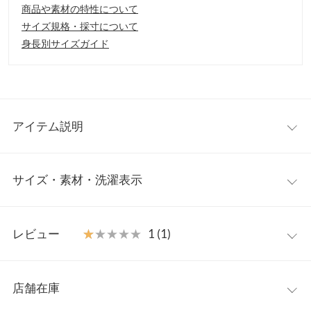
商品や素材の特性について
サイズ規格・採寸について
身長別サイズガイド
アイテム説明
ツイード素材×5分丈ボリュームスリーブの1枚で着映えするショ
サイズ・素材・洗濯表示
ート丈トップス。単品でのご着用はもちろん、コンパクトな丈感
でどんなボトムスともバランスよく着こなしていただけます。デ
ニムやスラックスなどと合わせた大人ガーリーなコディネートも
フリー
おすすめ◎。
レビュー
★★★★★
★★★★★
1 (1)
【素材・サイズ感】
着丈
52.5
ポリエステル100%でサラッとした着心地&綿混の裏地付きなのが
レビュー：1件
嬉しいポイント。同素材の
【M3950】
のハイウエストツイードシ
裏地
48
店舗在庫
ョートパンツとセットアップでの着用が可能◎。単品使いとセッ
★★★★★
★★★★★
1