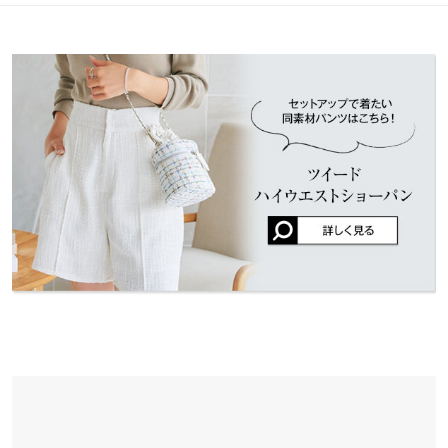
肩幅
27
トアップでコーデの幅がぐんと広がります。アイボリー、ブラッ
カラー：ブラック
サイズ：フリー
購入日：2023/07/27
※表示されている情報は、8/09 20:01 時点のものになります。
ク、ブルーの3色展開。
※在庫ありの表示でも売り切れ等の場合がございますので、詳し
身幅
49.5
袖の作りがおかしくて全然腕上げられないです。 しかも伸びる素
※キャンセル/変更不可
くはご利用店舗にお問い合わせください。
材じゃないから本当に不便でストレスたまると思います。 オスス
袖幅
22
メしません。(特にママさん) 返品しました。
兵庫県
三宮店
袖丈
36.5
店舗在庫
lettuce202207072141531 |
身長：
156cm
~
160cm
| 体重：
51kg
~
55kg
| 足
のサイズ：
23.0cm
~
23.5cm
裾幅
52.5
姫路店
店舗在庫
more
レビューを書く
袖口幅
13.5
投稿でポイントプレゼント
身長別サイズガイド
サイズ規格・採寸について
※本商品とセットでお使いいただけるM3950において、製造時期
の違いにより、生地色にわずかな差異が生じている場合がござい
ます。セットでのご購入をお考えの際は、予めご了承ください。
※当商品はフリーサイズです。管理都合上、商品ラベルにはSやM
など具体的なサイズが表示されていることがありますが、お届け