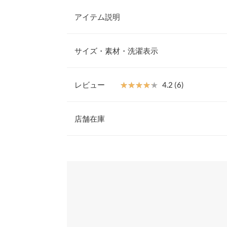
アイテム説明
ベーシックなデザインかつ、胸元の刺繍がポイント
ス。さらっとした肌触りで、快適にご着用いただけ
サイズ・素材・洗濯表示
シルエットなので、ボトムスを選ばず合わせやすい
【素材・サイズ感】
ゆったりとした5分袖なので今から初秋まで着回し
レビュー
★★★★★
★★★★★
4.2 (6)
性に優れた素材感がストレスフリーな着心地で、デ
着丈
ンプルなモノトーンからカラーボーダーまで複数枚
レビュー：6件
※キャンセル/変更不可
店舗在庫
肩幅
身幅
★★★★★
★★★★★
5
※表示されている情報は、8/07 13:03 時点のものになりま
カラー：ブルー×ブラウン
※在庫ありの表示でも売り切れ等の場合がございますので
サイズ：フリー
購入日：2023/07/2
わせください。
袖幅
とてもかわいいです。
袖丈
兵庫県
三宮店
まりまりこ |
身長：
~
|
裾幅
袖口幅
姫路店
★★★★★
★★★★★
5