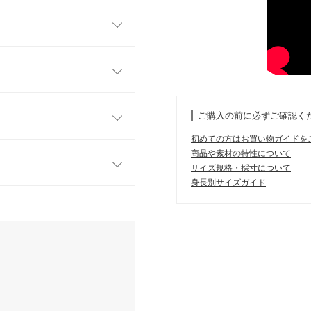
のサマーニット素材のトップ
ます。コンパクトなボックス
万能アイテムです。
フリー
可能です。程よい厚みと、伸縮
ご購入の前に必ずご確認く
イリー使いにもぴったり。シ
45
初めての方はお買い物ガイドを
持ちしたくなる5色展開です。
商品や素材の特性について
44
サイズ規格・採寸について
身長別サイズガイド
49
す。
、詳しくはご利用店舗にお問い合
2
21
19
 体重：
46kg
~
50kg
| 足のサイズ：
~
店舗在庫
48
18.5