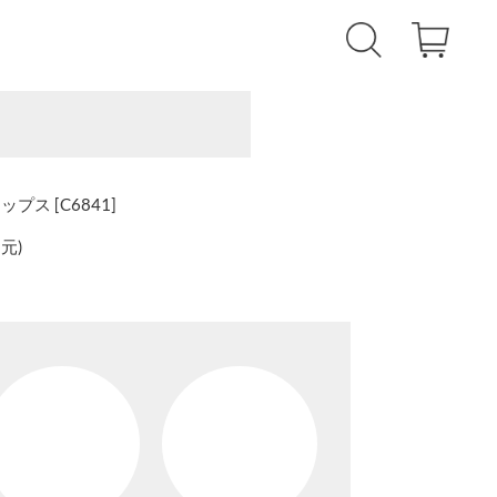
ス [C6841]
還元
)