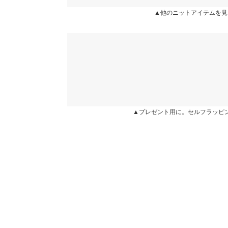
カラー：ブルー×ブラウン
サイズ：フリー
購入日：2023/07/2
▲他のニットアイテムを見
身長別サイズガ
想像以上に軽いです！Tシャツ感覚で着られます！
※当商品はフリーサイズです。管理都合上、商品ラベル
入ってます。
表示されていることがありますが、お届けの商品に誤り
ください。
Ki Ki |
身長：
156cm
~
160cm
| 体重：
41kg
~
45
※生産時期の違いによる色や素材に関して、多少の個体
す。予めご了承ください。
※上記寸法は、生産時に指示した寸法に従い掲載してお
★★★★★
★★★★★
4
造時の個体差が多少生じている場合がございます。また
カラー：ブルー×ブラウン
サイズ：フリー
購入日：2023/07/2
値とは異なる場合がございます。予めご了承ください。
▲プレゼント用に。セルフラッピ
ブルー×ブラウンの配色が好み過ぎてカミスンから
くかわいいです！
Marina |
身長：
156cm
~
160cm
|
素材
ポリエステル 100％
商品詳細
★★★★★
★★★★★
4
伸縮性：あり 淡色透け：ややあり 濃色透け：や
カラー：ブラック
サイズ：フリー
購入日：2023/07/20
原産国
中国
ライブでおっしゃっていた通りスポンジのようにも