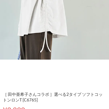
［ 田中亜希子さんコラボ ］選べる2タイプ ソフトコッ
トンロンT [C6765]