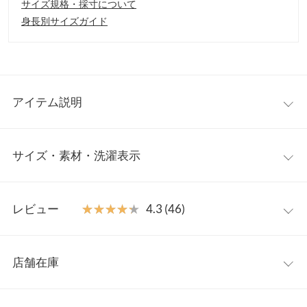
サイズ規格・採寸について
身長別サイズガイド
アイテム説明
大人気インフルエンサー田中亜希子さんコラボ商品から選べる2
サイズ・素材・洗濯表示
タイプのTシャツが登場しました。程よくゆとりのあるシルエッ
トがお洒落見え。シンプルなので、どんなコーディネートにも合
わせやすい万能さも魅力です。
ショート
M
プチM
【素材・サイズ感】
レビュー
★★★★★
★★★★★
4.3 (46)
綿素材ならではのふんわりとした肌触りで体に馴染み、着心地も
着丈
51
48
抜群です。生地に程よく厚みがあり、透けにくいのも嬉しいポイ
レビュー：46件
ント。着回し力抜群なので、ワードローブにあれば大活躍な1枚
肩幅
58
56
店舗在庫
です。
★★★★★
★★★★★
5
身幅
49
49
※キャンセル/変更不可
カラー：ブラック×エクリュ
サイズ：M
タイプ：ショート
購入日：
※表示されている情報は、8/07 11:43 時点のものになります。