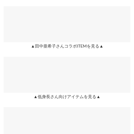
2025/03/22
※在庫ありの表示でも売り切れ等の場合がございますので、詳し
袖幅
19
19
くはご利用店舗にお問い合わせください。
生地が柔らかく、着心地がいいです。丈も短めが可愛く、ボトム
袖丈
46
44
スに合わせやすいです。
兵庫県
三宮店
panchan |
身長：
151cm
~
155cm
| 体重：
46kg
~
50kg
| 足のサイズ：
22.0cm
裾幅
49
49
店舗在庫
~
22.5cm
袖口幅
9
9
▲田中亜希子さんコラボITEMを見る▲
姫路店
★★★★★
★★★★★
5
店舗在庫
カラー：ブラック
サイズ：M
タイプ：ドロストリボン
購入日：
ドロストリボン
M
プチM
2025/05/17
ドロストリボンが非常に可愛いです!! 丈も長すぎず、短くしたい
着丈
65〜67
62〜64
時はリボンを絞って調整しています。 むちゃくちゃ使えるので、
色違いで揃えたいです。
肩幅
52
50
▲低身長さん向けアイテムを見る▲
ふさこ |
身長：
156cm
~
160cm
| 体重：
46kg
~
50kg
| 足のサイズ：
24.0cm
~
身幅
54
54
24.5cm
袖幅
19
19
★★★★★
★★★★★
5
カラー：ブラック
サイズ：プチM
タイプ：ショート
購入日：
袖丈
46
44