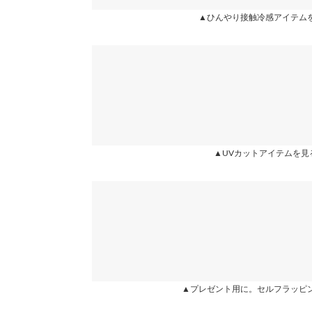
▲ひんやり接触冷感アイテム
素材
ポリエステル 93% ポリウレタン 7%
商品詳細
伸縮性：あり 淡色透け：あり 濃色透け：あり 
原産国
中国
▲UVカットアイテムを見
▲プレゼント用に。セルフラッピ