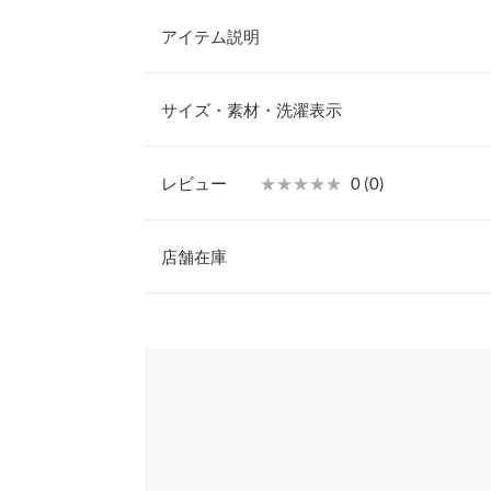
アイテム説明
接触冷感×UVカットのアームカバーが登場。しっ
ロング丈。接触冷感加工が施してあるので、暑い季
サイズ・素材・洗濯表示
適にお召いただけます。
【素材・サイズ感】
さらりとしたライトな素材感。薄手、軽量なので外
レビュー
★★★★★
★★★★★
0 (0)
要な時にサッと取り出すことができます。通勤、お
長さ
海、プール、海水浴はもちろん、普段の散歩、ラン
レビュー：0件
ンプ、フェスと様々なシーンでご利用いただけます
店舗在庫
横幅
※キャンセル/変更不可
身長別サイズガ
more
※表示されている情報は、8/08 13:20 時点のものになりま
※在庫ありの表示でも売り切れ等の場合がございますので
※生産時期の違いによる色や素材に関して、多少の個体
わせください。
す。予めご了承ください。
※上記寸法は、生産時に指示した寸法に従い掲載してお
造時の個体差が多少生じている場合がございます。また
兵庫県
三宮店
値とは異なる場合がございます。予めご了承ください。
姫路店