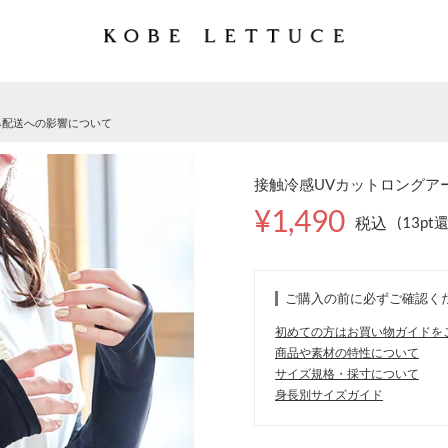
る配送への影響について
接触冷感UVカットロングアーム
¥1,490
税込
(13pt
ご購入の前に必ずご確認く
初めての方はお買い物ガイドを
商品や素材の特性について
サイズ規格・採寸について
身長別サイズガイド