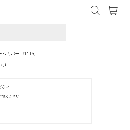
カバー [J1116]
還元
)
ださい
ご覧ください