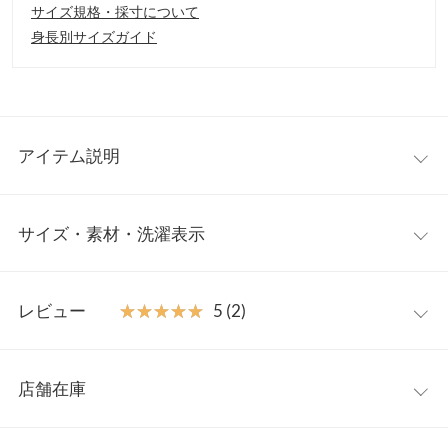
サイズ規格・採寸について
身長別サイズガイド
アイテム説明
程よく透けるシアー生地で春夏らしいデサインシャツ。ゆとりあ
サイズ・素材・洗濯表示
るサイズ感でリラクシーな着心地が叶い、きちんと感のあるバン
ドカラーでスッキリとした印象に◎ショートとロングの2丈展開
で、目的や用途に合わせてお好みの丈を選んでいただけます。シ
【サイズ規格】
ンプルで上品なデザインがデイリーの着回しに活躍します。
レビュー
★★★★★
★★★★★
5 (2)
製造メーカーやアイテム毎の規格に基づきます。
【素材・サイズ感】
軽くて風通しの良いシフォン素材。前を開けてサラっと上から羽
レビュー：2件
ショート
ワンサイズ
織るだけで品のある雰囲気を演出します。肌寒い季節はインナー
店舗在庫
着丈
70
を着てブラウス使いもおすすめです。冷房対策にも適しており、
★★★★★
★★★★★
5
持ち運びにも重宝します。
カラー：パープル
タイプ：ショート
購入日：2024/02/11