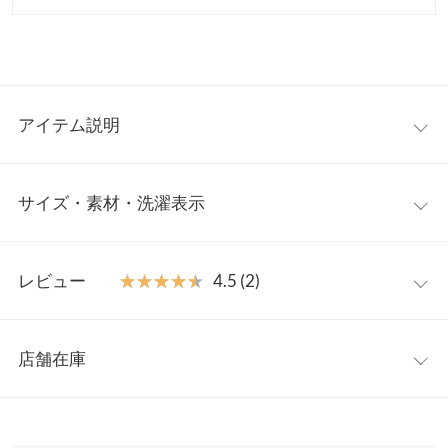
アイテム説明
異素材ミックスがオシャレ見え。カジュアル感と上品さを兼ね備
サイズ・素材・洗濯表示
え、足元や小物を変えるだけでジャンルとわずスタイルを楽しめ
ます。さらっと一枚でコーデが仕上がる高見えワンピースはこれ
からの時期大活躍してくれます◎
M
【素材・サイズ感】
レビュー
★★★★★
★★★★★
4.5 (2)
トップス部分はカットソー生地、ボトム部分は表面感のあるジャ
着丈
126
ガード素材を使用。ウエストは全ゴム仕様でリラクシーな着心地
レビュー：2件
ながら女性らしいメリハリのあるシルエットでスタイルアップ見
肩幅
48.5
店舗在庫
え。サイズ調整可能なドロストデザインもかわいいアクセントで
★★★★★
★★★★★
5
身幅
45
す◎
カラー：オフ×ブラック
サイズ：M
購入日：2023/08/31
※表示されている情報は、8/09 20:31 時点のものになります。
※キャンセル/変更不可
※在庫ありの表示でも売り切れ等の場合がございますので、詳し
ウエスト幅
32.5〜45.5
ほんとかわいくて最高だった！