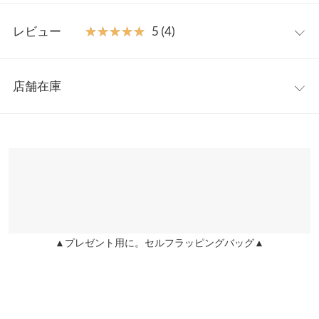
で華奢見え&スタイルアップ効果も◎ビーチにぴったりな夏を満
フリー
喫できるアイテムです。
レビュー
★★★★★
★★★★★
5 (4)
【素材・サイズ感】
着丈
51
立体感のある素材とほどよく肌見せできるレースの透け感がこな
レビュー：4件
れた印象に。お袖はオフショルでも着られる2way仕様で、気分に
肩幅
31
店舗在庫
合わせてお好みでアレンジしていただけます。ワンピースタイプ
★★★★★
★★★★★
5
身幅
30
はお肌の露出が少ないのでビキニが苦手な方もおすすめです。
カラー：ブラック
サイズ：フリー
購入日：2025/04/08
※表示されている情報は、8/08 12:20 時点のものになります。
※こちらの商品は、商品管理上の観点から返品や交換をお受けで
※在庫ありの表示でも売り切れ等の場合がございますので、詳し
袖幅
14
半袖のデザインがとても可愛いし露出が少ないのが嬉しい。レー
きません。予めご了承ください。
くはご利用店舗にお問い合わせください。
スのようなデザインもオシャレに着こなせそう。
※キャンセル/変更不可
ウエスト幅
25
arena kao |
身長：
151cm
~
155cm
| 体重：
41kg
~
45kg
| 足のサイズ：
兵庫県
三宮店
22.0cm
~
22.5cm
ヒップ幅
34
店舗在庫
身長別サイズガイド
サイズ規格・採寸について
★★★★★
★★★★★
5
▲プレゼント用に。セルフラッピングバッグ▲
姫路店
店舗在庫
カラー：ブラック
サイズ：フリー
購入日：2024/09/11
※当商品はフリーサイズです。管理都合上、商品ラベルにはSやM
少しきつめなのか、着る時にぶちぶち言いましたが、サイズ感は
など具体的なサイズが表示されていることがありますが、お届け
良く、とてもかわいいです。沢山来たいです。
の商品に誤りはございませんので、予めご了承ください。