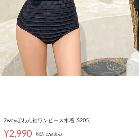
2wayぽわん袖ワンピース水着 [S205]
¥2,990
税込
(27pt還元
)