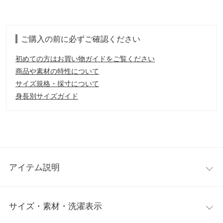
ご購入の前に必ずご確認ください
初めての方はお買い物ガイドをご覧ください
商品や素材の特性について
サイズ規格・採寸について
身長別サイズガイド
アイテム説明
ふんわりとしたぽわん袖とお花のレース模様が可愛い水着が登
サイズ・素材・洗濯表示
場。ボリュームのある袖デザインが気になる二の腕カバーしつ
つ、お洒落度もアップも叶います。後ろのシャーリングデザイン