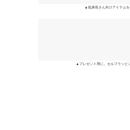
袖口幅
カラー：ブラック
サイズ：プチ
購入日：2023/08/19
▲低身長さん向けアイテムを
重さ（g）
シルエットが綺麗で着やすいです！ ブラックは高
身長別サイズガ
りんくる |
身長：
151cm
~
155cm
| 体重：
41kg
~
45
★★★★★
★★★★★
5
カラー：ブラック
サイズ：プチ
購入日：2023/06/27
▲プレゼント用に。セルフラッピ
シルエットが綺麗で着やすいです！
うたねこ |
身長：
141cm
~
145cm
|
★★★★★
★★★★★
5
カラー：ブラック
サイズ：プチ
購入日：2023/07/03
夏場は暑くて着れなかったので涼しくなってきたら
良かったです^_^