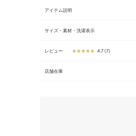
アイテム説明
低身長さん向けシリーズ【プチレタス】から、シル
るジレベストが登場。低身長さんに合わせた着丈と
サイズ・素材・洗濯表示
魅力のアイテムです。高い位置でのペプラム切り替
◎。アウターとしてもトップスとしてもご着用いただ
【サイズ規格】
セットアップスタイルもオススメ。
神戸レタスオリジナルの独自規格です。
レビュー
★★★★★
★★★★★
4.7 (7)
【素材・サイズ感】
オールシーズン使えるストレッチのきいたポリエス
レビュー：7件
ト次第でフォーマル、カジュアル、オフィス用にも
店舗在庫
ム。フロントにあしらわれた控えめなゴールドボタ
着丈
ります。キレイめパンツからデニムまでさまざまな
★★★★★
★★★★★
5
※表示されている情報は、8/07 21:33 時点のものになりま
肩幅
だけます。
カラー：ブラック
※在庫ありの表示でも売り切れ等の場合がございますので
サイズ：プチ
購入日：2023/07/01
わせください。
※キャンセル/変更不可
身幅
リアル店舗スタッフのインスタライブを見て購入。
ウエスト幅
兵庫県
三宮店
ma91 |
身長：
161cm
~
165cm
|
裾幅
姫路店
★★★★★
★★★★★
5