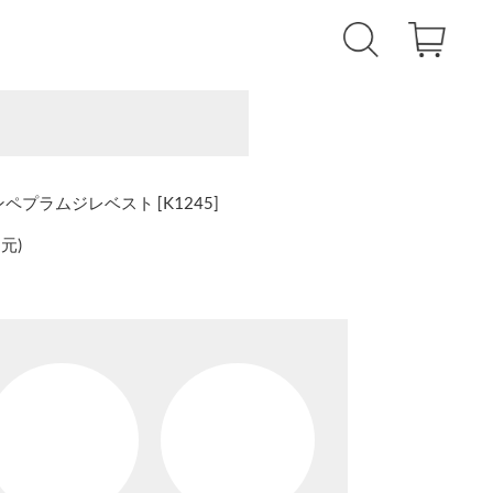
ンペプラムジレベスト [K1245]
還元
)