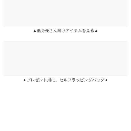
user_20240505232825790111 |
身長：
141cm
~
145cm
| 体重：
41kg
~
45kg
| 足のサイズ：
21.0cm
~
21.5cm
【A】ウエスト幅
52.5
兵庫県
三宮店
店舗在庫
★★★★★
★★★★★
5
【A】裾幅
118
カラー：ブラック
サイズ：プチM
購入日：2023/07/18
▲低身長さん向けアイテムを見る▲
姫路店
【A】袖口幅
18
店舗在庫
ドットが可愛いです。
【B】着丈
58
mmm... |
身長：
156cm
~
160cm
| 体重：
51kg
~
55kg
| 足のサイズ：
~
【B】身幅
36
★★★★★
★★★★★
4
カラー：ブラック
サイズ：プチM
購入日：2024/07/18
【B】襟開き幅
21
▲プレゼント用に。セルフラッピングバッグ▲
可愛いのですが、選択するとしわくちゃになり着用する際にアイ
【B】裾幅
38
ロンが必要かと思います。 めんどくさいので選択を干すときに
『パンパン』して干しています。
身長別サイズガイド
サイズ規格・採寸について
フェリチェ |
身長：
151cm
~
155cm
| 体重：
51kg
~
55kg
| 足のサイズ：
24.0cm
~
24.5cm
【A】トップス【B】インナー
★★★★★
★★★★★
4