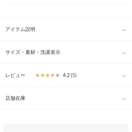
アイテム説明
低身長さん向けシリーズ【プチレタス】から一枚で着映えるトレ
サイズ・素材・洗濯表示
ンドアイテム、大人ガーリーブラウスが新登場。軽やかなドット
柄のシアー素材が涼し気で抜け感をもたらせてくれます。どんな
ボトムとも合わせやすい着回し力、うれしいインナーキャミ付き
【サイズ規格】
です◎
レビュー
★★★★★
★★★★★
4.2 (5)
神戸レタスオリジナルの独自規格です。
【素材・サイズ感】
さらっと肌離れのいい生地感で暑い時期も快適な着心地。低身長
レビュー：5件
プチM
さんにも合わせやすい丈感に仕上げバランスよくスタイリングが
店舗在庫
【A】着丈
58
キマります。高め位置からのティアード切替えデザインでスタイ
★★★★★
★★★★★
5
ルアップ見えも叶う嬉しい一枚です。
カラー：ブラック
サイズ：プチM
購入日：2024/07/12
※表示されている情報は、8/07 05:14 時点のものになります。
【A】肩幅
37
※キャンセル/変更不可
※在庫ありの表示でも売り切れ等の場合がございますので、詳し
想像より薄く、涼しくて着やすそうです！
くはご利用店舗にお問い合わせください。
【A】身幅
49