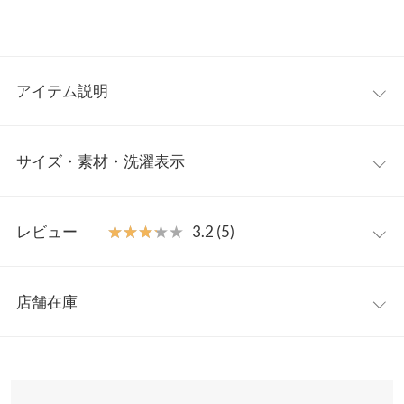
アイテム説明
オシャレで快適な足元を叶える「厚底グルカサンダル」の登場。
サイズ・素材・洗濯表示
脚長効果が期待できるだけでなく、安定感も抜群です。また、グ
ルカサンダルということで、アウトドアシーンにもぴったりなデ
ザインになっています。
S
M
L
LL
【素材・サイズ感】
レビュー
★★★★★
★★★★★
3.2 (5)
S〜LLの4サイズ展開。シンプルなデザインに加え、ベーシックな
足幅
7.5
7.7
7.9
8.1
カラー展開で、様々なスタイルに合わせることができます。足元
レビュー：5件
を主役にしたコーディネートにもぴったりです。
甲幅
13.6
13.8
14
14.2
店舗在庫
※キャンセル/変更不可
★★★★★
★★★★★
5
ヒール高
-
-
5.5
-
【サイズ】
カラー：ブラック
サイズ：LL
購入日：2024/06/09
※表示されている情報は、8/07 20:37 時点のものになります。
さ
S:22.5-23.0/M:23.0-23.5/L:23.5-24.0/LL:24.0-24.5
※在庫ありの表示でも売り切れ等の場合がございますので、詳し
初めてネットで靴を買いました。 サイズ感など問題なく履けま
【実寸(cm)約】
くはご利用店舗にお問い合わせください。
前高さ
-
-
3.5
-
す。 慣れるまでは留め具に手間取りそうです…