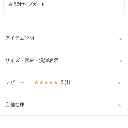
身長別サイズガイド
アイテム説明
存在感のあるボリュームスリーブデザインが目を惹く一枚。バル
サイズ・素材・洗濯表示
ーンスリーブから生まれるふんわりと丸みのあるシルエットで顔
周り華やか、大人かわいい主役アイテムです。お手入れ簡単、オ
ン・オフ問わず活躍してくれます。
M
【素材・サイズ感】
レビュー
★★★★★
★★★★★
5 (1)
さらっと軽い質感のブラウス素材。ボディラインを拾わないシル
着丈
65
エットでノンストレスな着心地ながら、上品な印象に仕上げてく
レビュー：1件
れるデザイン。すっきりとした細身のボトムを合わせるだけでお
身幅
64
店舗在庫
しゃれなスタイルが完成します◎
★★★★★
★★★★★
5
襟開き幅
17
※キャンセル/変更不可
カラー：オフホワイト
サイズ：M
購入日：2023/06/01
※表示されている情報は、8/07 20:47 時点のものになります。
※在庫ありの表示でも売り切れ等の場合がございますので、詳し
裄丈
32