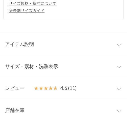
サイズ規格・採寸について
身長別サイズガイド
アイテム説明
立体感のある刺繍がかわいいロゴTシャツ。カジュアルすぎず女
サイズ・素材・洗濯表示
性らしいヘルシーな雰囲気に仕上げてくれるシルエットも魅力。
一枚でもさまになり、羽織りやキャミワンピのインナーにも着回
し力抜群のベーシックアイテムです。
ワンサイズ
【素材・サイズ感】
レビュー
★★★★★
★★★★★
4.6 (11)
通気性・吸水性にすぐれたコットン100％素材。肌触りがよくこ
着丈（前）
63
れからの暑い時期にもさらっと快適な着心地です。腕周りをすっ
レビュー：11件
きりと見せてくれるフレンチスリーブ、裾は前後差のあるラウン
着丈（後）
70
店舗在庫
ドヘム、ヒップが隠れる丈感でアウトスタイルもおすすめです。
★★★★★
★★★★★
5
身幅
57
※キャンセル/変更不可
カラー：オフ×ブラック
購入日：2023/05/09