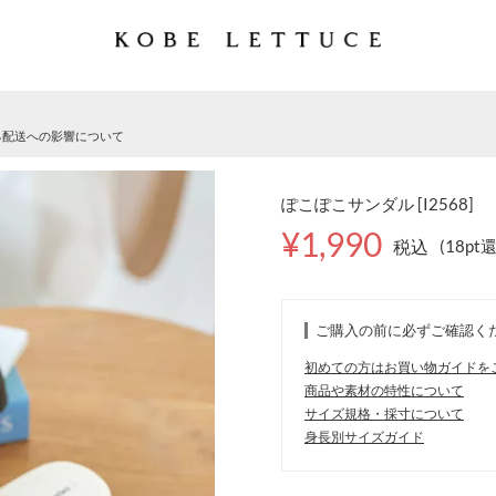
る配送への影響について
ぽこぽこサンダル [I2568]
¥1,990
税込
(18pt
ご購入の前に必ずご確認く
初めての方はお買い物ガイドを
商品や素材の特性について
サイズ規格・採寸について
身長別サイズガイド