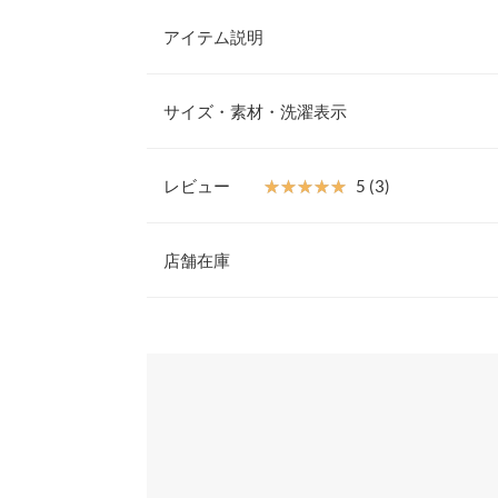
アイテム説明
ぽこぽこ素材のサンダルは、シンプルなデザインな
てくれます。コーディネートのアクセントとしても
サイズ・素材・洗濯表示
イルにもフェミニンなスタイルにもマッチし、幅広
とができます。
S
【素材・サイズ感】
レビュー
★★★★★
★★★★★
5 (3)
、トレンド感溢れるデザインと快適な履き心地が魅
足幅
7.3
ちろん、旅行やレジャー、近所履きなど、さまざま
レビュー：3件
いなし。
店舗在庫
甲幅
14
※キャンセル/変更不可
ソール高さ
3
★★★★★
★★★★★
5
※表示されている情報は、8/06 18:17 時点のものになりま
カラー：ピンク
※在庫ありの表示でも売り切れ等の場合がございますので
サイズ：L
購入日：2023/08/24
わせください。
前高さ
2
四季関係なく使えます。 もう少し落ち着いたピン
片足の重さ（g）
200
兵庫県
三宮店
メリーちゃん |
身長：
161cm
~
165cm
| 体重：
46
身長別サイズガ
※生産時期の違いによる色や素材に関して、多少の個体
姫路店