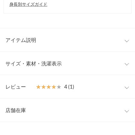
身長別サイズガイド
アイテム説明
スマートさを合わせもつ大人可愛いデザインブラウス。細やかな
サイズ・素材・洗濯表示
プリーツスリーブとタックが作り出すドレープが女性らしい柔ら
かな雰囲気を漂わせます。デートや旅行など華やかなシーンにも
ぴったりな一着です。
M
【素材・サイズ感】
レビュー
★★★★★
★★★★★
4 (1)
シワになりにくいハリ感のあるシャツ素材。ヒップまで隠れるチ
着丈
73
ュニック丈で気になる身体のラインはカバーしつつ胸下切替デザ
レビュー：1件
インでスタイルアップ効果も◎カジュアルにもキレイめにも合わ
肩幅
34.5
店舗在庫
せやすく着回しを楽しめます。
★★★★★
★★★★★
4
身幅
45.5
※キャンセル/変更不可
カラー：オフホワイト
サイズ：M
購入日：2023/06/05
※表示されている情報は、8/09 01:27 時点のものになります。
※在庫ありの表示でも売り切れ等の場合がございますので、詳し
ウエスト幅
44