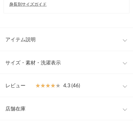
身長別サイズガイド
アイテム説明
春夏のレイヤードスタイルに使える5分袖シアートップスです。
サイズ・素材・洗濯表示
ベーシックな無地と華やかなレースデザインで、雰囲気に合わせ
てお選びいただけます。程よくゆとりのあるシルエットで身体の
ラインを拾いすぎず、デイリーユースしやすい1枚◎二次会や食
【サイズ規格】
事会などの上品なシーンでも大活躍間違いなし。
レビュー
★★★★★
★★★★★
4.3 (46)
製造メーカーやアイテム毎の規格に基づきます。
【素材・サイズ感】
ヘルシーな透け感のあるシアー素材できれいめに着こなせます。
レビュー：46件
Aメロウデザイン
M
L
伸縮性たっぷりの柔らかな肌さわりでストレスフリーな着心地。
店舗在庫
着丈
56.5
56.5
インナーにキャミソールを合わせて、暑い夏も乗り切れそう。デ
★★★★★
★★★★★
5
イリーに着まわしやすいクルーネックと、年齢の出やすい首元を
カラー：アイボリー
サイズ：M
タイプ：Cボートネック
購入日：
※表示されている情報は、8/08 22:52 時点のものになります。
肩幅
34
36
カバーするメロウタイプから選べるデザイン。
2026/05/08
※在庫ありの表示でも売り切れ等の場合がございますので、詳し