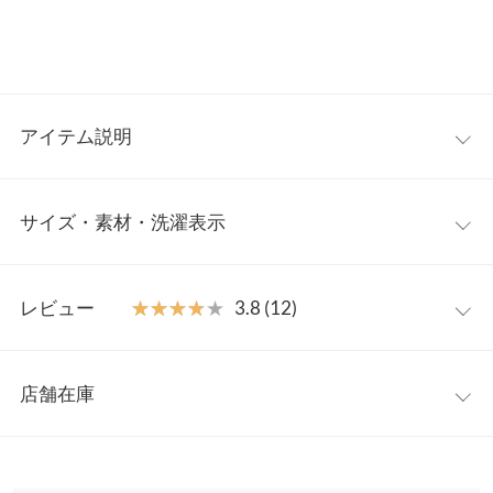
アイテム説明
大人なフェミニンスタイルにぴったりなデザインブラウス。フロ
サイズ・素材・洗濯表示
ントはボタンを隠した比翼仕立てですっきりした印象に。オンで
もオフでも使える、着回し力抜群な1枚です。ケープタイプのケ
ープは取り外し可能で、その日も気分に合わせてアレンジしてい
ケープ
M
ただけます。
レビュー
★★★★★
★★★★★
3.8 (12)
【素材・サイズ感】
着丈（前）
60
ハリのある程よく厚みのある素材感でラインを拾いにくく体型カ
レビュー：12件
バーも◎シワになりにくく、ノーアイロンで楽にお手入れしてい
着丈（後）
66
店舗在庫
ただけます。インにもアウトにも使いやすい丈感でコーディネー
★★★★★
★★★★★
5
肩幅
34
トのアイテムを選びません。
カラー：ブラック
サイズ：M
タイプ：フリル袖
購入日：2023/06/22
※表示されている情報は、8/07 13:05 時点のものになります。
※キャンセル/変更不可
※在庫ありの表示でも売り切れ等の場合がございますので、詳し
身幅
50
生地がしっかりしていてシワになりにくく いいかんじです！ お袖