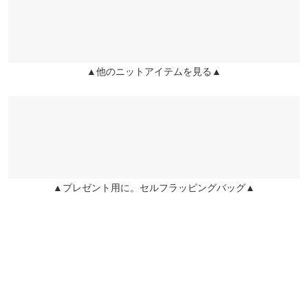
ハートSTAR |
身長：
161cm
~
165cm
| 体重：
51kg
~
55kg
| 足のサイズ：
~
袖口幅
17
兵庫県
三宮店
身長別サイズガイド
サイズ規格・採寸について
★★★★★
★★★★★
5
店舗在庫
カラー：オフホワイト
購入日：2023/05/01
※生産時期の違いによる色や素材に関して、多少の個体差が生じ
▲他のニットアイテムを見る▲
姫路店
とても素敵なワンピースでした！
ている場合がございます。予めご了承ください。
店舗在庫
※上記寸法は、生産時に指示した寸法に従い掲載しております。
ハートSTAR |
身長：
156cm
~
160cm
| 体重：
51kg
~
55kg
| 足のサイズ：
~
生産時期の違いによる製造時の個体差が多少生じている場合がご
★★★★★
★★★★★
5
ざいます。また、商品についたメーカータグの数値とは異なる場
合がございます。予めご了承ください。
カラー：ブルー
購入日：2023/04/05
とても可愛いです！！ 大人っぽく着れます
▲プレゼント用に。セルフラッピングバッグ▲
ハートSTAR |
身長：
161cm
~
165cm
| 体重：
51kg
~
55kg
| 足のサイズ：
24.0cm
~
24.5cm
素材
レーヨン70% ポリエステル30%
★★★★★
★★★★★
5
商品詳細
カラー：ブラック
購入日：2023/03/28
伸縮性：あり 淡色透け：一部あり 濃色透け：一部あり 裏
地：なし
届いて袋から出した瞬間から触り心地に感動します！！ サラサラ
原産国