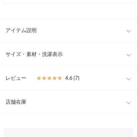
アイテム説明
大人っぽい上品なニットワンピース。首元を隠すモックネックと
サイズ・素材・洗濯表示
腕を見せるノースリーブの肌見せバランスが絶妙です。すとんと
落ちるシルエットは縦長効果があり細見えを叶えてくれます。体
型カバー効果も嬉しいポイント。
ワンサイズ
【素材・サイズ感】
レビュー
★★★★★
★★★★★
4.6 (7)
身体のラインを拾いすぎない、適度な厚みのニットで仕立てまし
着丈
124
た。後ろにスリットがあり、足さばきも◎伸縮性のあるニットで
レビュー：7件
ストレスフリーな着心地です。足元まで隠してくれるロング丈な
身幅
49.5
店舗在庫
のも嬉しいポイントです。
★★★★★
★★★★★
5
肩幅
38
※キャンセル/変更不可
カラー：ブラック
購入日：2023/05/01
※表示されている情報は、8/08 07:37 時点のものになります。
※在庫ありの表示でも売り切れ等の場合がございますので、詳し
裾幅
54.5
とても素敵なワンピースでした！
くはご利用店舗にお問い合わせください。