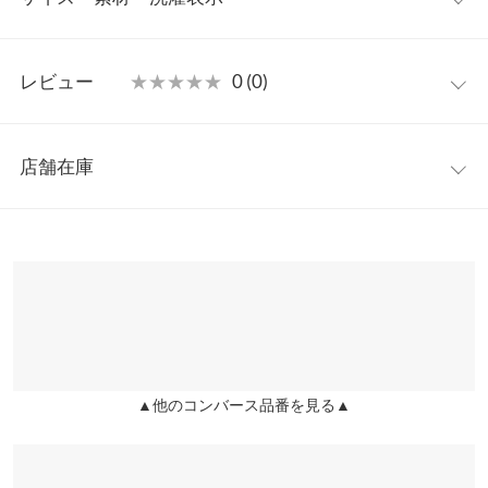
の次世代モデル、ALLSTAR （オールスターアール）のパターンア
レンジモデル。アッパーにレパード柄を採用し、踵にジッパーを
5
配したデザイン。ロゴを抜きで仕上げたアンクルパッチの他、ラ
レビュー
★★★★★
★★★★★
0 (0)
バーテープ、ジッパーをモノトーンで配色。伸縮性に優れたネオ
筒丈
12
プレーン素材を内部に配すことで、着用時のタンがずれにくく、
レビュー：0件
履きやすい仕様。
足幅
8
店舗在庫
【素材・サイズ感】
more
レビューを書く
甲幅
12
4サイズ展開。かかと部分にファスナーを施しで脱ぎ履きもラク
※表示されている情報は、8/07 02:21 時点のものになります。
投稿でポイントプレゼント
ラクです◎
※在庫ありの表示でも売り切れ等の場合がございますので、詳し
ソール高さ
2
※こちらの商品は、商品管理上の観点から返品や交換をお受けで
くはご利用店舗にお問い合わせください。
きません。予めご了承ください。
前高さ
2
※キャンセル/変更不可
兵庫県
三宮店
【サイズ】
片足の重さ（g）
380
店舗在庫
4/4.5/5/5.5
身長別サイズガイド
サイズ規格・採寸について
【実寸(cm)約】
▲他のコンバース品番を見る▲
姫路店
店舗在庫
●サイズ…23/23.5/24/24.5
※生産時期の違いによる色や素材に関して、多少の個体差が生じ
●筒丈…12
ている場合がございます。予めご了承ください。
●足幅…8