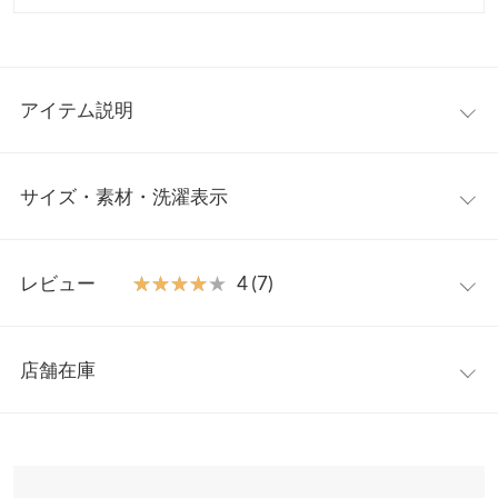
アイテム説明
レイヤードスタイルが楽しめるジレベスト。フロントにあしらっ
サイズ・素材・洗濯表示
たゴールドボタン、華やかなツイード素材が一枚で着映えるスタ
イリングに。洗礼されたルックスでデイリーからフォーマルまで
幅広いシーンで重宝します。
ワンサイズ
【素材・サイズ感】
レビュー
★★★★★
★★★★★
4 (7)
柔らかく軽やかなサマーツイード素材。ペプラムデザインでウエ
着丈
71
スト周りをカバー、スタイルアップ見えしてくれるシルエット
レビュー：7件
に。すっきりとしたタイトめのボトム合わせがおすすめです。
肩幅
31
店舗在庫
※キャンセル/変更不可
★★★★★
★★★★★
5
身幅
47
カラー：ライトブルー
購入日：2023/05/08
※表示されている情報は、8/08 19:38 時点のものになります。
※在庫ありの表示でも売り切れ等の場合がございますので、詳し
ウエスト幅
39
インスタLIVEでもぴちゃんのコーデが可愛いくて購入。 動画通り
くはご利用店舗にお問い合わせください。
です。 ただ、私はもぴちゃんの体型に近いと思うのですが(骨ス