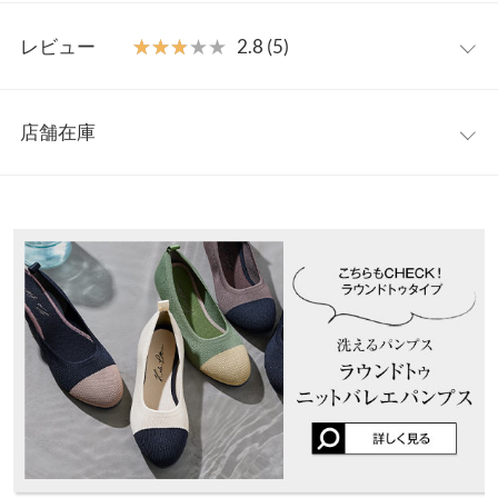
可能なので、気にせず通勤や送り迎えでもタフに履けるウォッシ
S
M
L
LL
ャブルニットパンプスです。
レビュー
★★★★★
★★★★★
2.8 (5)
【素材・サイズ感】
筒丈
-
6
-
-
春の明るいコーデにも合わせやすいワントーンカラーで綺麗な色
レビュー：5件
の展開です。
足幅
7.4
7.6
7.8
8
店舗在庫
※キャンセル/変更不可
★★★★★
★★★★★
5
つま先口
8
8.2
8.4
8.6
【サイズ】
カラー：ピンクベージュ
サイズ：M
購入日：2023/03/21
※表示されている情報は、8/08 21:18 時点のものになります。
S:22.5-23.0/M:23.0-23.5/L:23.5-24.0/LL:24.0-24.5
※在庫ありの表示でも売り切れ等の場合がございますので、詳し
甲幅
11.5
11.7
11.9
121
23.5㎝ですが、レタスさんのパンプスはＭだとぴったりだったり
【実寸(cm)約】
くはご利用店舗にお問い合わせください。
ちょっときつかったりで毎回ドキドキして購入してますが、笑 こ
●サイズ…S/M/L/LL
ソール高
-
1.5
-
-
ちらはＭサイズでぴったりでした！ 軽くて歩きやすいです。 ピン
●筒丈…6
さ
兵庫県
三宮店
クベージュ購入ですが、足元が華やかでかわいいです。 買って良
●足幅…7.4/7.6/7.8/8
店舗在庫
かったです！
●つま先口…8/8.2/8.4/8.6
前高さ
-
0.5
-
-
●甲幅…11.5/11.7/11.9/12１
lettuce576 |
身長：
161cm
~
165cm
| 体重：
51kg
~
55kg
| 足のサイズ：
姫路店
片足の重
-
160
-
-
店舗在庫
23.0cm
~
23.5cm
●ソール高さ…1.5
さ（g）
●前高さ…0.5
★★★★★
★★★★★
4
●重さ(片足)…160g
身長別サイズガイド
サイズ規格・採寸について
カラー：オーク
サイズ：M
購入日：2023/03/17
【素材】