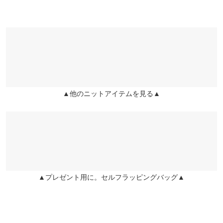
合成繊維
軽くて履きやすいです。色もかわいい。
※生産時期の違いによる色や素材に関して、多少の個体差が生じ
※【伸縮】なし/【淡色透け】なし/【濃色透け】なし/【裏地】あ
ている場合がございます。予めご了承ください。
ioco |
身長：
141cm
~
145cm
| 体重：
46kg
~
50kg
| 足のサイズ：
23.0cm
~
り
※上記寸法は、生産時に指示した寸法に従い掲載しております。
23.5cm
生産時期の違いによる製造時の個体差が多少生じている場合がご
★★★★★
★★★★★
2
ざいます。また、商品についたメーカータグの数値とは異なる場
合がございます。予めご了承ください。
カラー：オーク
サイズ：S
購入日：2024/03/01
パンプスを何度も購入させていただいて普段はSサイズでピッタ
▲他のニットアイテムを見る▲
リなのですが、こちらの商品はかなりぶかぶかでした。厚めのジ
ェルクッション中敷をいれても歩くとかぱかぱかかとが外れてし
まい履けませんでした…。サイズさえ合えば絶対歩きやすいし楽
だし色もかわいいので少し残念でした。 XS出して欲しいです…！
lettuce201909100228221 |
身長：
151cm
~
155cm
| 体重：
41kg
~
45kg
| 足
のサイズ：
22.0cm
~
22.5cm
▲プレゼント用に。セルフラッピングバッグ▲
★★★★★
★★★★★
2
カラー：ライトベージュ
サイズ：S
購入日：2023/03/16