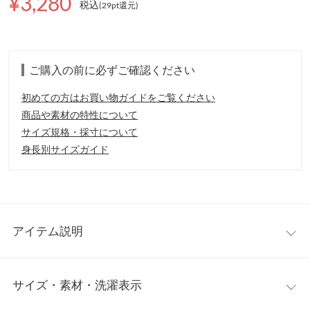
¥3,280
税込
(29pt還元
)
ご購入の前に必ずご確認ください
初めての方はお買い物ガイドをご覧ください
商品や素材の特性について
サイズ規格・採寸について
身長別サイズガイド
アイテム説明
履き心地がとっても柔らかく、痛くなりにくい。軽くて、お仕事
サイズ・素材・洗濯表示
にも使えて歩きやすい。ママさんコーデでもきれいめに使えるフ
ラットポインテッドトゥニットバレエパンプス。汚れても丸洗い