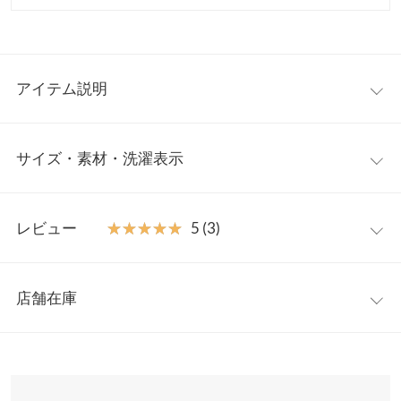
アイテム説明
大人気インフルエンサー【ayakoさんコラボ】。ドット刺繍がか
サイズ・素材・洗濯表示
わいいシャツワンピース。ウエスト切り替えデザインで、スタイ
ルアップ見えが叶います。肩周りを華奢に見せるパフスリーブが
大人フェミニンな印象に。1枚でサラッと着ても存在感のあるア
ワンサイズ
イテムです。
レビュー
★★★★★
★★★★★
5 (3)
【素材・サイズ感】
【A】着丈
120
ドット刺繍が高見えする、サラッとしたコットン素材を使用。程
レビュー：3件
よく広がるAラインシルエットで気になる腰回りやヒップをカバ
【A】身幅
48
店舗在庫
ーしてくれます。身頃から裾にかけて裏地が付いているので、透
★★★★★
★★★★★
5
【A】肩幅
32.5
け感も気にせず安心してご着用いただけます。
カラー：ネイビー×紺ドット
購入日：2023/05/08
※表示されている情報は、8/08 18:07 時点のものになります。
※キャンセル/変更不可
※在庫ありの表示でも売り切れ等の場合がございますので、詳し
【A】襟開き幅
21
身長165.1cm/体重51~52kg 再販でゲットしました。ayakoさんの
くはご利用店舗にお問い合わせください。
雰囲気が大好きでこちらの商品もとても可愛くてお気に入りにな