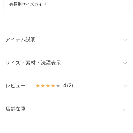
身長別サイズガイド
アイテム説明
存在感を身にまとう主役級ブラウス。生地をたっぷり使い、動く
サイズ・素材・洗濯表示
たびにひらりとなびくフレアスリーブ、ドレープがレディライク
な着こなしを叶える一枚。シンプルながら目を惹くスタイルに仕
上がります。
ワンサイズ
【素材・サイズ感】
レビュー
★★★★★
★★★★★
4 (2)
とろみ、落ち感のある薄手のブラウス素材。柔らかな生地感で着
着丈
70.5
心地よく、タックインもキレイにおさまります。上品に揺らめく
レビュー：2件
シルエットはお食事会やオケージョンシーンなどのフォーマルス
身幅
63
店舗在庫
タイルにもぴったりです。
★★★★★
★★★★★
4
襟開き幅
18
※キャンセル/変更不可
カラー：オフホワイト
購入日：2023/03/30
※表示されている情報は、8/07 20:59 時点のものになります。
※在庫ありの表示でも売り切れ等の場合がございますので、詳し
裾幅
72