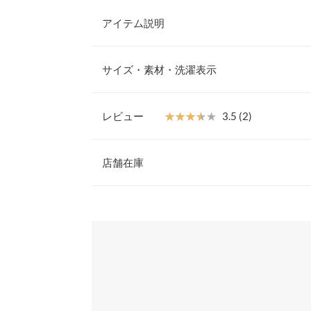
アイテム説明
全体に散らばる小花柄が華やかなワンピースです。
タイの組み合わせは上品で落ち着いた印象で幅広い
サイズ・素材・洗濯表示
ボウタイの結び方でも雰囲気が変わるのでその日の
てアレンジを楽しめます。
【素材・サイズ感】
レビュー
★★★★★
★★★★★
3.5 (2)
シワになりにくい落ち感のある柔らかい素材を使用
着丈
レアシルエットで体型カバーも叶います◎。袖口の
レビュー：2件
もこだわりポイントです。
店舗在庫
身幅
※キャンセル/変更不可
肩幅
★★★★★
★★★★★
4
※表示されている情報は、8/06 19:43 時点のものになりま
カラー：オフホワイト
※在庫ありの表示でも売り切れ等の場合がございますので
購入日：2023/03/23
わせください。
裾幅
可愛いです。普段花柄や清楚系の服は着ないのです
袖丈
す！ 薄手の生地でファスナーもなくゴムでもない
兵庫県
三宮店
かったですが、、気をつけます。
袖幅
ふっかふかの食パン |
身長：
156cm
~
160cm
| 体重：
56
袖口幅
姫路店