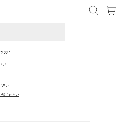
231]
還元
)
ださい
ご覧ください