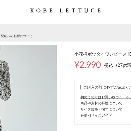
る配送への影響について
小花柄ボウタイワンピース [E3
¥2,990
税込
(27pt
ご購入の前に必ずご確認く
初めての方はお買い物ガイドを
商品や素材の特性について
サイズ規格・採寸について
身長別サイズガイド