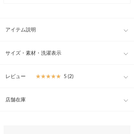
アイテム説明
裾にかけてほんのり広がるフレアシルエットがどこから見ても美
サイズ・素材・洗濯表示
しいワンピース。ボレロのシアー感が顔周りを華やかな印象にし
てくれます。程よい透け感で気になる二の腕を綺麗にカバーして
くれるのも嬉しいポイント◎。ボレロのリボンがバックスタイル
【サイズ規格】
まで上品に。周りと差がつくデザインで、プライベートからオケ
レビュー
★★★★★
★★★★★
5 (2)
神戸レタスオリジナルの独自規格です。
ージョンまで幅広いシーンに活躍します。
【素材・サイズ感】
レビュー：2件
ワンサイズ
短かめのボレロが視線を上半身に集め、低身長さんもバランスが
店舗在庫
【A】着丈
105
取りやすいデザインです。ワンピースは肩ひもにアジャスター付
★★★★★
★★★★★
5
きでお好みの丈に調節できます。身体のラインを拾い過ぎないサ
カラー：フロッキーネイビー
購入日：2023/06/22
※表示されている情報は、8/07 13:36 時点のものになります。
【A】身幅
39
イズ感も◎。
※在庫ありの表示でも売り切れ等の場合がございますので、詳し
ずっと欲しくて念願！セールだったため購入！
※キャンセル/変更不可
くはご利用店舗にお問い合わせください。
【A】肩幅
40