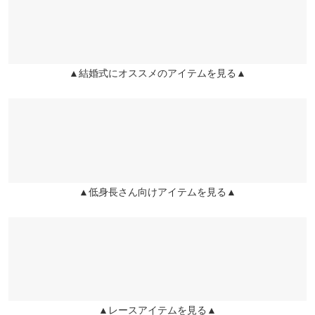
ぱーこ |
身長：
156cm
~
160cm
| 体重：
51kg
~
55kg
| 足のサイズ：
~
【A】裾幅
98
兵庫県
三宮店
★★★★★
★★★★★
5
店舗在庫
【B】着丈
43.5
カラー：フロッキーネイビー
購入日：2023/04/26
▲結婚式にオススメのアイテムを見る▲
姫路店
華奢で背の低い私にぴったりでした♪ もっと種類がたくさん出る
【B】身幅
43
店舗在庫
と嬉しいです！
【B】肩幅
45
miyamiiya |
身長：
151cm
~
155cm
| 体重：
36kg
~
40kg
| 足のサイズ：
~
【B】袖幅
20
more
レビューを書く
【B】袖丈
23
▲低身長さん向けアイテムを見る▲
投稿でポイントプレゼント
【B】裾幅
44
【B】袖口幅
25
身長別サイズガイド
サイズ規格・採寸について
【A】ワンピース【B】ボレロ
▲レースアイテムを見る▲