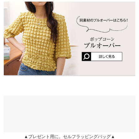
とてもかわいいです。
くはご利用店舗にお問い合わせください。
まりまりこ |
身長：
151cm
~
155cm
| 体重：
46kg
~
50kg
| 足のサイズ：
~
袖丈
28
兵庫県
三宮店
★★★★★
★★★★★
4
袖幅
18
店舗在庫
カラー：ブラック
購入日：2023/05/06
袖口幅
11
姫路店
ぽこぽこ生地が可愛いです。 ２wayで着れるので色々な着こなし
店舗在庫
身長別サイズガイド
サイズ規格・採寸について
を楽しめると思います。 洗濯をしてもアイロンしなくても着れる
ので嬉しいです。
※生産時期の違いによる色や素材に関して、多少の個体差が生じ
ここたん |
身長：
~
50cm
| 体重：
41kg
~
45kg
| 足のサイズ：
23.0cm
~
ている場合がございます。予めご了承ください。
23.5cm
※上記寸法は、生産時に指示した寸法に従い掲載しております。
生産時期の違いによる製造時の個体差が多少生じている場合がご
more
レビューを書く
ざいます。また、商品についたメーカータグの数値とは異なる場
合がございます。予めご了承ください。
投稿でポイントプレゼント
▲プレゼント用に。セルフラッピングバッグ▲
素材