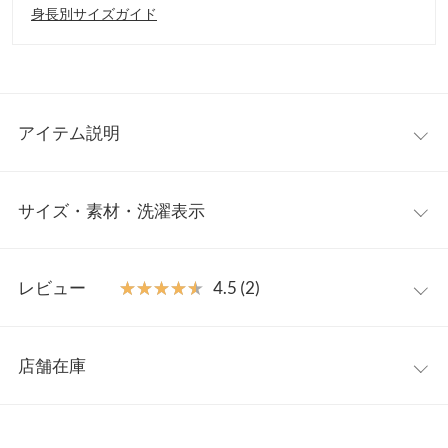
身長別サイズガイド
アイテム説明
ぽこぽことした立体的な風合いがかわいい2wayトップス。プルオ
サイズ・素材・洗濯表示
ーバーとしてはもちろん、ボタンを開けて羽織りとしても楽しめ
ます。ドライタッチでさらっと軽い着用感が春夏にぴったり。一
枚着るだけで注目集めるメインアイテムです◎
ワンサイズ
【素材・サイズ感】
レビュー
★★★★★
★★★★★
4.5 (2)
トレンド感溢れるポップコーン素材。ストレッチがきいており、
着丈
45
ゆったり快適な着心地です。程よい丈感なのでウエストアウトで
レビュー：2件
もレイヤードコーデにもバランスがとりやすくスタイリングして
身幅
45
店舗在庫
いただけます。
★★★★★
★★★★★
5
肩幅
36
※キャンセル/変更不可
カラー：ブルー
購入日：2023/05/11
※表示されている情報は、8/07 18:29 時点のものになります。
※在庫ありの表示でも売り切れ等の場合がございますので、詳し
裾幅
45