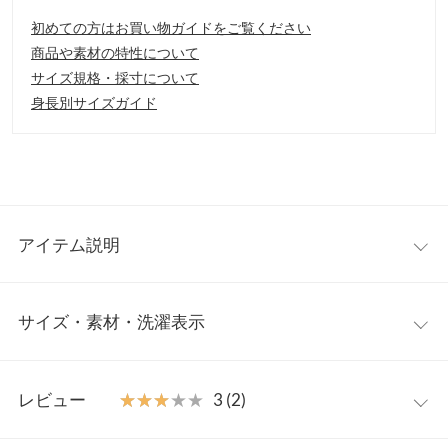
初めての方はお買い物ガイドをご覧ください
商品や素材の特性について
サイズ規格・採寸について
身長別サイズガイド
アイテム説明
コロンとしたフォルムが可愛いショルダーバッグ。大きすぎず持
サイズ・素材・洗濯表示
ち運びしやすいサイズ感です。裏地付きで内側にポケットもあり
使い勝手も◎高見えし、きれいめにもカジュアルにもマッチしま
す。
ワンサイズ
【素材・サイズ感】
レビュー
★★★★★
★★★★★
3 (2)
上質なフェイクレザーで大人らしい雰囲気に仕上がります。取り
【A】高さ
14.5
外し可能なショルダーベルト付きで、ハンドバッグとしてもショ