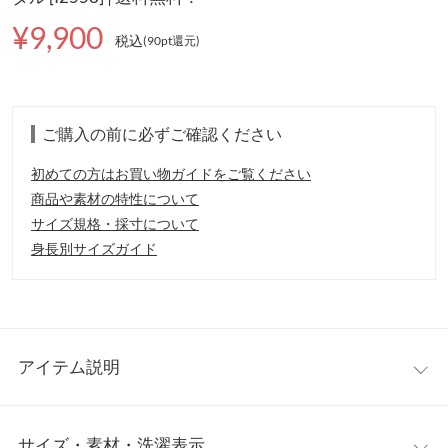
¥9,900
税込
(90pt還元
)
ご購入の前に必ずご確認ください
初めての方はお買い物ガイドをご覧ください
商品や素材の特性について
サイズ規格・採寸について
身長別サイズガイド
アイテム説明
プーマの人気シリーズ、RSシリーズより日本企画の女性向けミュ
サイズ・素材・洗濯表示
ールタイプサンダルが登場。ベースとなったRSシリーズは、ラン