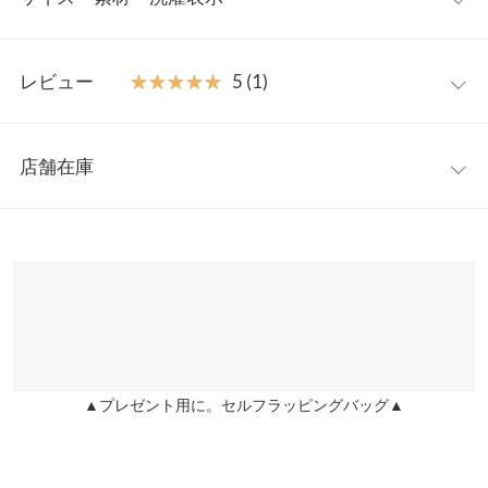
ニングシルエットをベースに1980年代に登場した画期的で高品質
なクッショニングテクノロジーを搭載したスニーカーです。
23.5cm
【素材・サイズ感】
レビュー
★★★★★
★★★★★
5 (1)
23.0cm〜24.0cmの3サイズ展開。軽量で通気性の良いメッシュア
片足の重さ（g）
300
ッパーにレザー、合成皮革を加え、細かなデザインにもこだわり
レビュー：1件
身長別サイズガイド
サイズ規格・採寸について
ました。スリッポン構造で着脱のしやすく、サンダル感覚で履く
店舗在庫
ことができる夏にぴったりな一足です。
★★★★★
★★★★★
5
※生産時期の違いによる色や素材に関して、多少の個体差が生じ
※キャンセル/変更不可
カラー：ホワイト
サイズ：23.5cm
購入日：2023/04/25
※表示されている情報は、8/07 03:25 時点のものになります。
ている場合がございます。予めご了承ください。
【サイズ】
※在庫ありの表示でも売り切れ等の場合がございますので、詳し
凄く履きやすいスニーカーサンダルです！ 今、スニーカーサンダ
※上記寸法は、生産時に指示した寸法に従い掲載しております。
230/235/240
くはご利用店舗にお問い合わせください。
ルが流行してるみたいで、気になってました！ PUMAは、裏切り
生産時期の違いによる製造時の個体差が多少生じている場合がご
【実寸(cm)約】
ませんね！ 三人目が産まれてバタバタなので、こちらのスニーカ
ざいます。また、商品についたメーカータグの数値とは異なる場
●サイズ…23/23.5/24
兵庫県
三宮店
ーサンダルが大活躍出来そうです！夏にピッタリなスニーカーサ
合がございます。予めご了承ください。
●筒丈…7/7/7
店舗在庫
ンダルです！
●足幅…8.3/8.5/8.7
●ソール高さ…4/4/4
▲プレゼント用に。セルフラッピングバッグ▲
みーき |
身長：
151cm
~
155cm
| 体重：
41kg
~
45kg
| 足のサイズ：
23.0cm
~
姫路店
店舗在庫
23.5cm
●前高さ…2/2/2
●重さ(片足)…300g
【素材】