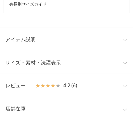
身長別サイズガイド
アイテム説明
レイヤードスタイルには欠かせないトレンドアイテム。深めのV
サイズ・素材・洗濯表示
ネックが顔周りをすっきりと抜け感をプラスしてくれます。ワン
ピース、ロンT、シャツなどインナーを変えるだけで様々なスタ
イルで着回していただけます。
ワンサイズ
【素材・サイズ感】
レビュー
★★★★★
★★★★★
4.2 (6)
細かい凸凹感のあるリップル生地仕様。落ち感のある素材がカジ
着丈
77.5
ュアルながらスマートな印象に。インナーがごわつかないサイズ
レビュー：6件
感に仕上げレイヤードスタイルも快適な着心地です◎同素材のボ
身幅
54
店舗在庫
トム
【M3871】
と合わせたセットアップコーデもおすすめです。
★★★★★
★★★★★
5
肩幅
47
※キャンセル/変更不可
カラー：ブラック
購入日：2023/04/13
※表示されている情報は、8/08 11:41 時点のものになります。
※在庫ありの表示でも売り切れ等の場合がございますので、詳し
裾幅
60.4