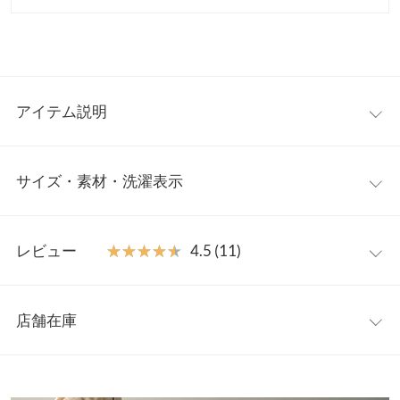
アイテム説明
穿き心地バツグンのリブイージーパンツ。程よくゆとりのあるス
サイズ・素材・洗濯表示
トレートシルエットで足のラインが響きにくく、美脚見えする魅
力の一本。お家時間などにもデイリーユースに大活躍してくれる
アイテムです。
ロング
ワンサイズ
【素材・サイズ感】
レビュー
★★★★★
★★★★★
4.5 (11)
肌なじみの良い綿混カットソー素材。ウエストは総ゴム＋調整ヒ
前股上
30
モ付きで幅広い体型の方に着用していただけ、リラックスした抜
レビュー：11件
け感をプラスしてくれるアイテム。うれしい選べる2丈展開です
ウエスト幅
32〜50
店舗在庫
◎
★★★★★
★★★★★
5
ヒップ幅
46
※キャンセル/変更不可
カラー：サンドベージュ
タイプ：アンクル
購入日：2023/05/06
※表示されている情報は、8/06 12:24 時点のものになります。
※在庫ありの表示でも売り切れ等の場合がございますので、詳し
裾幅
27
１５０センチで丈感も良く、細見えします！