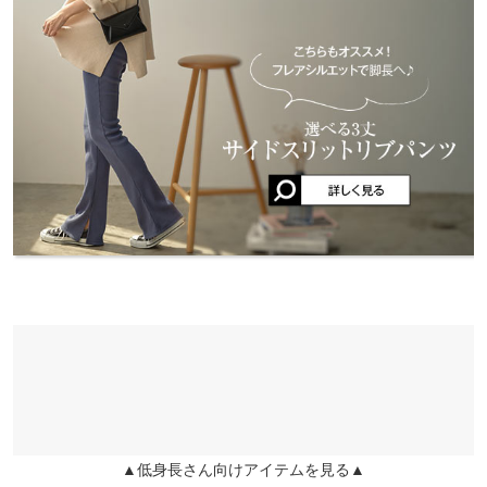
くはご利用店舗にお問い合わせください。
ここたん |
身長：
~
50cm
| 体重：
41kg
~
45kg
| 足のサイズ：
23.0cm
~
股下
69
23.5cm
兵庫県
三宮店
ワタリ幅
27
店舗在庫
★★★★★
★★★★★
5
カラー：ブラック
タイプ：アンクル
購入日：2023/05/06
姫路店
アンクル
ワンサイズ
店舗在庫
丈感も良く、楽に履けるし、細見えします。購入して良かったで
す。
前股上
30
ここたん |
身長：
~
50cm
| 体重：
41kg
~
45kg
| 足のサイズ：
23.0cm
~
ウエスト幅
32〜50
23.5cm
ヒップ幅
46
★★★★★
★★★★★
5
カラー：ティールブルー
タイプ：ロング
購入日：2023/05/18
裾幅
27
168cm本当にロング丈で足もツンツルテンにならず 最高！毎回こ
股下
62
のくらいの丈出て欲しい( •︠ˍ•︡ ) 足長く見えるし安いのにお高めに見
える！ ブラックも購入しましたがどこでも使えるし楽チンだし 買
ワタリ幅
27
ってよかったです( ᐢ˙꒳​˙ᐢ )♡
▲低身長さん向けアイテムを見る▲