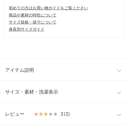
初めての方はお買い物ガイドをご覧ください
商品や素材の特性について
サイズ規格・採寸について
身長別サイズガイド
アイテム説明
ニュアンス感をもたらす華やかチュールトップス。ふんわり広が
サイズ・素材・洗濯表示
るチュールの軽やかさが女性らしさを演出。一枚でコーデに存在
感をプラスしてくれます。合わせるボトムを選ばないシンプルさ
も魅力です。
ワンサイズ
【素材・サイズ感】
レビュー
★★★★★
★★★★★
3 (1)
ソフトでなめらかな肌触りのカットソー素材。切り替えのチュー
【A】着丈
60
ルデザインが気になるお腹周りも自然にカバー、シルエットにメ