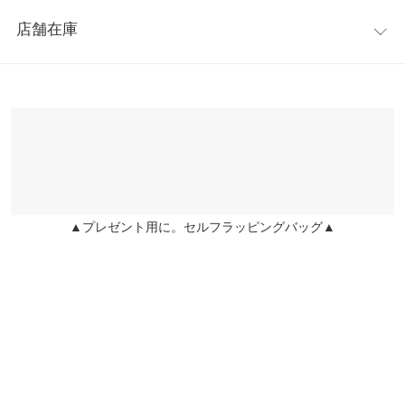
レビュー：1件
リハリをもたらします◎異素材の組み合わせがカジュアルにもキ
【A】身幅
49
店舗在庫
レイめにも合わせやすくデイリー使いにぴったりです。
★★★★★
★★★★★
3
【A】肩幅
38
※キャンセル/変更不可
カラー：オフホワイト
購入日：2023/02/05
※表示されている情報は、8/10 18:47 時点のものになります。
※在庫ありの表示でも売り切れ等の場合がございますので、詳し
【A】袖幅
17
可愛い((o(｡･ω･｡)o))
くはご利用店舗にお問い合わせください。
チョココ |
身長：
~
| 体重：
~
| 足のサイズ：
~
【A】袖丈
60.5
兵庫県
三宮店
【A】裾幅
65
店舗在庫
more
レビューを書く
【A】袖口幅
11
投稿でポイントプレゼント
▲プレゼント用に。セルフラッピングバッグ▲
姫路店
店舗在庫
【B】裾幅
135
【B】着丈
66
身長別サイズガイド
サイズ規格・採寸について
【A】本体【B】チュール