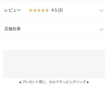
れいめなデザインでデイリーからオフィススタイルにもマッチし
ワンサイズ
てくれます。
レビュー
★★★★★
★★★★★
4.5 (2)
【素材・サイズ感】
【A】高さ
37
雨の日や、よごれなどお手入れもしやすい軽くて丈夫なポリエス
レビュー：2件
テル素材×フェイクレザー素材。折りたたんでスリムに収納でき
【A】横幅
48
店舗在庫
るのでサブバックとしてもおすすめ◎取り外し可能なショルダー
★★★★★
★★★★★
5
【A】マチ
15
紐付きの2way仕様です。
カラー：ブラウン
購入日：2023/05/19
※表示されている情報は、8/07 03:26 時点のものになります。
※キャンセル/変更不可
※在庫ありの表示でも売り切れ等の場合がございますので、詳し
【A】持ち手
41
めちゃくちゃ高見えします！ 正直お値段が安いので期待はしてい
くはご利用店舗にお問い合わせください。
ません でしたが、お値段以上です。 梱包も綺麗だし言うことあり
【A】持ち手高さ
11
ません。
兵庫県
三宮店
【A】ポケット
4
店舗在庫
yun0316 |
身長：
~
| 体重：
~
| 足のサイズ：
~
【A】重さ（g）
360
★★★★★
★★★★★
4
▲プレゼント用に。セルフラッピングバッグ▲
姫路店
店舗在庫
カラー：ブラック
購入日：2022/12/25
【B】ショルダー
73〜133
一泊二日の旅行用に購入。生地がしっかりしていて、見た目も高
【B】横幅
3.5
見えで、いい買い物ができました。 ただ、自分が不器用なせい