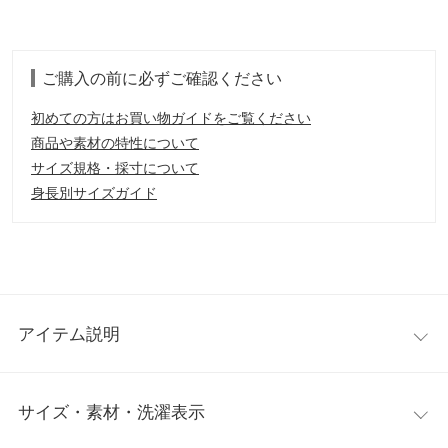
ご購入の前に必ずご確認ください
初めての方はお買い物ガイドをご覧ください
商品や素材の特性について
サイズ規格・採寸について
身長別サイズガイド
アイテム説明
配色カラーが魅力的なショルダーバッグ。しっかり荷物が入るサ
サイズ・素材・洗濯表示
イズ感なので1,2泊のご旅行やアウトドアなど様々なシーンにお使
いいただけます。同色でまとめた統一感のあるカラーリング、き