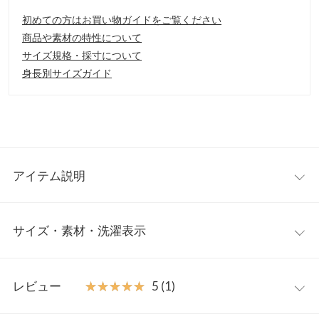
初めての方はお買い物ガイドをご覧ください
商品や素材の特性について
サイズ規格・採寸について
身長別サイズガイド
アイテム説明
フィット＆フレアのシルエットが美しく、着るだけでスタイルUP
サイズ・素材・洗濯表示
して見える優秀ワンピース。ウエストのリブが、抜け感を演出
し、お腹周りをすっきり細く見せてくれます。エレガントで華や
かさのあるプリント柄も高級感を醸し出します。フリルになった
ワンサイズ
スタンドカラーがお洒落な印象を与え、お顔回りを華やかに彩り
レビュー
★★★★★
★★★★★
5 (1)
ます。
【A】着丈
123
【素材・サイズ感】