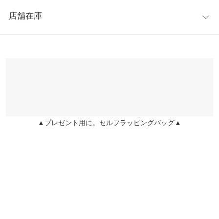
レビュー：1件
柔らかくほのかに透け感のあるライトな素材を使用。ウエストは
【A】身幅
50
店舗在庫
リブ素材なので、伸縮性があり見た目以上に楽な着心地。
★★★★★
★★★★★
5
【A】肩幅
35
※キャンセル/変更不可
カラー：ブラック
購入日：2023/01/13
※表示されている情報は、8/08 08:06 時点のものになります。
※在庫ありの表示でも売り切れ等の場合がございますので、詳し
【A】ウエスト幅
28〜50
ウエストリブのおかげで細見えします！
くはご利用店舗にお問い合わせください。
ともみ |
身長：
161cm
~
165cm
| 体重：
46kg
~
50kg
| 足のサイズ：
23.0cm
~
【A】裾幅
90
23.5cm
兵庫県
三宮店
【A】袖丈
60
店舗在庫
more
レビューを書く
【A】袖幅
21
▲プレゼント用に。セルフラッピングバッグ▲
姫路店
投稿でポイントプレゼント
店舗在庫
【A】袖口幅
11.5
【B】着丈
41
身長別サイズガイド
サイズ規格・採寸について
【A】本体【B】裏地