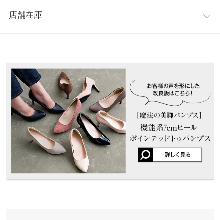
レビュー：5件
ス・パーティー等、カラーで使い分けも可能。1足はマストなア
足幅
-
-
7.4
-
-
-
店舗在庫
イテムです。
★★★★★
★★★★★
5
甲幅
11.5
11.7
11.9
12.1
12.3
12.5
※キャンセル/変更不可
カラー：スムースホワイト
サイズ：S
購入日：2025/01/09
※表示されている情報は、8/08 08:19 時点のものになります。
【サイズ】
※在庫ありの表示でも売り切れ等の場合がございますので、詳し
ヒー
-
-
7
-
-
-
普段Mなので少し小さかったけど、サイズがSしかなかったので理
XS:22.0-22.5/S:22.5-23.0/M:23.0-23.5/L:23.5-24.0/LL:24.0-
くはご利用店舗にお問い合わせください。
ル高
解した上で買いました！少しずつ足に合ってきたのか今は履きや
24.5/3L:24.5-25.0
さ
すくなりました！
【実寸(cm)約】
兵庫県
三宮店
●サイズ…XS/S/M/L/XL/3L
店舗在庫
user_20240418155936504853 |
身長：
161cm
~
165cm
| 体重：
51kg
~
55kg
前高
-
-
0.5
-
-
-
| 足のサイズ：
23.0cm
~
23.5cm
●筒丈…6
さ
●足幅…7.4
姫路店
★★★★★
★★★★★
5
店舗在庫
●甲幅…11.5/11.7/11.9/12.1/12.3/12.5
片足
-
-
210
-
-
-
カラー：スエードベージュ
サイズ：S
購入日：2023/07/28
●ヒール高さ…7
の重
●前高さ…0.5
さ
色違いで購入。 七五三の時にビジューをつけて履きましたが1日
●重さ(片足)…片足 M210 g
（g）
はいても疲れませんでした！
【素材】
身長別サイズガイド
サイズ規格・採寸について
rkm |
身長：
151cm
~
155cm
| 体重：
~
| 足のサイズ：
22.0cm
~
22.5cm
合成皮革
※【伸縮】なし/【淡色透け】なし/【濃色透け】なし/【裏地】あ
★★★★★
★★★★★
4
※生産時期の違いによる色や素材に関して、多少の個体差が生じ
り