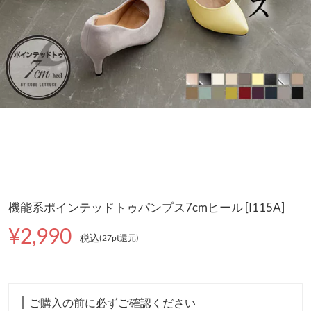
機能系ポインテッドトゥパンプス7cmヒール [I115A]
¥2,990
税込
(27pt還元
)
ご購入の前に必ずご確認ください