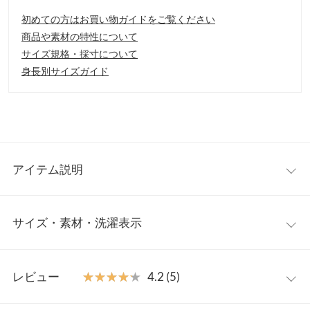
初めての方はお買い物ガイドをご覧ください
商品や素材の特性について
サイズ規格・採寸について
身長別サイズガイド
アイテム説明
大人気の「魔法の美脚」パンプスシリーズ。お客様のリクエスト
サイズ・素材・洗濯表示
から待望の7cmヒールが登場。疲れ知らずのクッションに、ちょ
うどいい高さの7cmヒール。一番足をきれいに見せてくれる高さ
です。
XS
S
M
L
LL
3L
【素材・サイズ感】
レビュー
★★★★★
★★★★★
4.2 (5)
XS〜3Lの6サイズ展開。歩きやすく色違いで揃えたくなるカラー
筒丈
-
-
6
-
-
-
バリエーション。デイリーはもちろん、オケージョン・オフィ