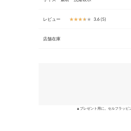
で留めれてVネックジレとしてもお召いただけます
【素材・サイズ感】
やみつきになるふんわりとした肌当たり。着丈はヒ
レビュー
★★★★★
★★★★★
3.6 (5)
り、体型カバー効果も期待できます。毎日着回せる
着丈
ーになじみやすい甘めカラーの4色展開です。
レビュー：5件
※キャンセル/変更不可
店舗在庫
肩幅
身幅
★★★★★
★★★★★
5
※表示されている情報は、8/08 13:56 時点のものになりま
カラー：ピンク
※在庫ありの表示でも売り切れ等の場合がございますので
購入日：2022/12/08
わせください。
裾幅
とてもおしゃれです。
袖口幅
兵庫県
三宮店
まりまりこ |
身長：
151cm
~
155cm
| 体重：
46kg
~
50
重さ（g）
身長別サイズガ
姫路店
★★★★★
★★★★★
5
カラー：ピンク
購入日：2022/12/08
▲プレゼント用に。セルフラッピ
※生産時期の違いによる色や素材に関して、多少の個体
す。予めご了承ください。
触り心地もいいし着てみてもとっても可愛いです♡
※上記寸法は、生産時に指示した寸法に従い掲載してお
造時の個体差が多少生じている場合がございます。また
あみみみみみ |
身長：
161cm
~
165cm
| 体重：
51