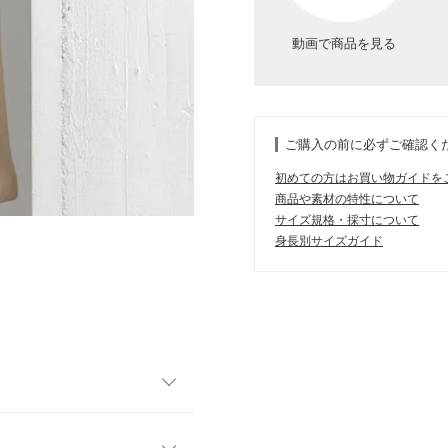
動画で商品を見る
ご購入の前に必ずご確認く
初めての方はお買い物ガイドを
商品や素材の特性について
サイズ規格・採寸について
身長別サイズガイド
の登場。Vネックで首元もすっ
に。ホック仕様なので、内側