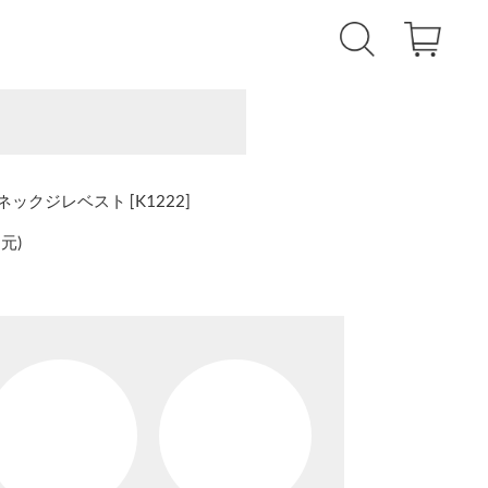
クジレベスト [K1222]
還元
)