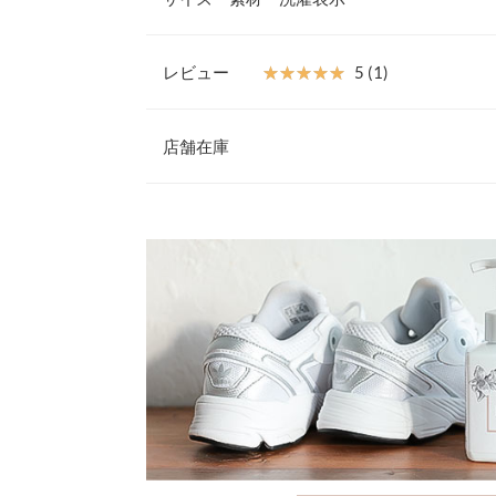
ンドソープよりも肌に優しい成分で出来ています。
で臭いをリフレッシュ、ラベンダーベルガモットの
気分もあがります。日本の化粧品工場にて厳しい管
レビュー
★★★★★
★★★★★
5 (1)
安心して使用できる製品です。シューズシャンプー
容量（ml）
ブラシ、マイクロファイバータオルがセットになっ
レビュー：1件
セットです。いろんな素材に使えるので普段使いに
身長別サイズガ
店舗在庫
※こちらはシューズシャンプー・豚毛ブラシ・マイ
※生産時期の違いによる色や素材に関して、多少の個体
トになった、贈り物にピッタリなギフトセットです
★★★★★
★★★★★
5
※表示されている情報は、8/08 23:55 時点のものになりま
す。予めご了承ください。
【容量】200ml
カラー：ホワイト
※在庫ありの表示でも売り切れ等の場合がございますので
購入日：2022/12/08
※上記寸法は、生産時に指示した寸法に従い掲載してお
わせください。
【原産国】日本
造時の個体差が多少生じている場合がございます。また
※この商品は、商品管理上の観点から返品や交換を
友人にプレゼントする為に購入しました。 ラッピ
値とは異なる場合がございます。予めご了承ください。
※キャンセル/変更不可
兵庫県
三宮店
rum |
身長：
166cm
~
170cm
| 体重：
51kg
~
55
姫路店
素材
more
シャンプー(界面活性剤(0.3％ アルキル硫酸エス
料、防腐剤) 、ブラシ(豚毛)、タオル(マイクロファ
商品詳細
伸縮性：なし 淡色透け：なし 濃色透け：なし 