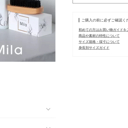
ご購入の前に必ずご確認く
初めての方はお買い物ガイドを
商品や素材の特性について
サイズ規格・採寸について
身長別サイズガイド
誕生。洗い方は簡単。泡をつ
ーズケア。天然成分99%でハ