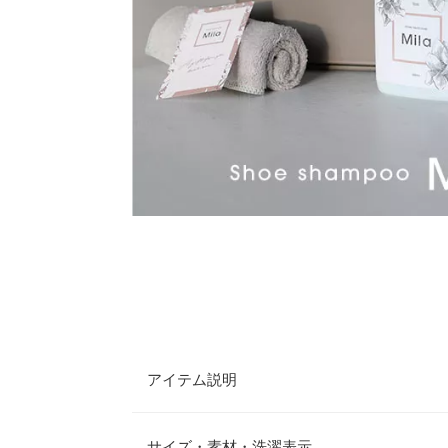
アイテム説明
お洋服屋さんが作った水がいらない靴用シャンプー
けてブラシで擦り、拭き取るだけ。5分で簡単にシュ
サイズ・素材・洗濯表示