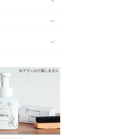
天然の柿タンニンエキス配合
心地よい香りでお手入れ中の
ワンサイズ
理下で生産された、お子様も
とシューズケアに最適な豚毛
200
た贈り物にピッタリなギフト
も最適。
イド
サイズ規格・採寸について
クロファイバータオルがセッ
差が生じている場合がございま
。
す。
、詳しくはご利用店舗にお問い合
ります。生産時期の違いによる製
、商品についたメーカータグの数
お受けできません。
ングも可愛かったです。
kg
| 足のサイズ：
24.0cm
~
24.5cm
店舗在庫
店舗在庫
レビューを書く
テルナトリウム）、溶剤、香
イバー）
投稿でポイントプレゼント
裏地：なし