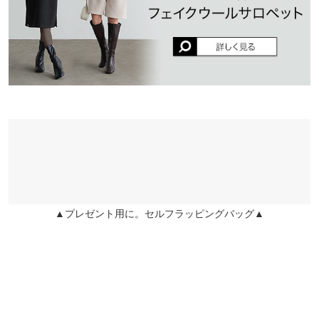
★★★★★
★★★★★
5
【A】本体【B】裏地
姫路店
店舗在庫
カラー：ネイビー
購入日：2022/12/21
※生産時期の違いによる色や素材に関して、多少の個体差が生じ
ミニスカートを履きたいけれど体型を気にしてなかなか手が出せ
ている場合がございます。予めご了承ください。
ませんでしたが、動画などを参考にしてこのスカートに挑戦して
※上記寸法は、生産時に指示した寸法に従い掲載しております。
みました。しっかりとした分厚い生地と程よい丈感で敬遠してい
生産時期の違いによる製造時の個体差が多少生じている場合がご
たミニ丈を克服できました！お出かけの時にはいつも履いていま
ざいます。また、商品についたメーカータグの数値とは異なる場
す♪お気に入りです！
合がございます。予めご了承ください。
Rinringo |
身長：
151cm
~
155cm
| 体重：
56kg
~
60kg
| 足のサイズ：
24.0cm
~
24.5cm
★★★★★
★★★★★
5
素材
▲プレゼント用に。セルフラッピングバッグ▲
カラー：ピンクパープル
購入日：2022/12/13
(表地)ポリエステル100% （裏地)ポリエステル100%
商品詳細
色味が可愛い！裏地が付いてるのでタイツ穿いても静電気でくっ
伸縮性：一部あり 淡色透け：なし 濃色透け：なし 裏地：あ
つかないのが良いです！
り
ぽめ |
身長：
~
| 体重：
~
| 足のサイズ：
~
原産国
中国