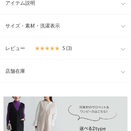
アイテム説明
温かみのある生地を使用した、台形シルエットのミニスカート。
サイズ・素材・洗濯表示
シンプルな台形シルエットに、フロントの大きなポケットが着映
えするアイテムです。スタイリングに取り入れるだけで、ぐっと
トレンド感を演出します◎。
ワンサイズ
【素材・サイズ感】
レビュー
★★★★★
★★★★★
5 (3)
チクチク感の少ないフェイクウール素材。台形シルエットが気に
【A】総丈
49
なる太もも周りを自然と目眩まししてくれます。トレンドのロン
レビュー：3件
グブーツ合わせはもちろん、パンプスなどでレディな印象に仕上
【A】ウエスト幅
31.5〜47
店舗在庫
げても◎。ウエストはバックにゴム仕様で、着脱も着心地もらく
★★★★★
★★★★★
5
【A】ヒップ幅
47.5
ちんなのは嬉しいポイント。
カラー：エクリュ
購入日：2023/01/27
※表示されている情報は、8/09 19:45 時点のものになります。
※キャンセル/変更不可
※在庫ありの表示でも売り切れ等の場合がございますので、詳し
【A】裾幅
52
ミニスカートですがイヤらしく ならない丈感☆ 30代でも安心し
くはご利用店舗にお問い合わせください。
て着れました♪
【B】総丈
40
chicomaru |
身長：
151cm
~
155cm
| 体重：
46kg
~
50kg
| 足のサイズ：
兵庫県
三宮店
23.0cm
~
23.5cm
身長別サイズガイド
サイズ規格・採寸について
店舗在庫