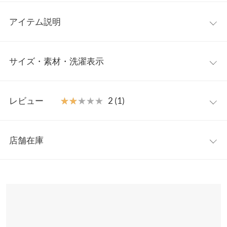
アイテム説明
一枚でトップスコーデが完成するシャギーニット。ふわふわシャ
サイズ・素材・洗濯表示
ギーがシーズンムードを盛り上げ暖かみのある印象に。大人フェ
ミニンなスタイリングはもちろん、デニムやスニーカー合わせで
カジュアルにはずすのもおすすめです。
ワンサイズ
【素材・サイズ感】
レビュー
★★★★★
★★★★★
2 (1)
優しい雰囲気醸し出すシャギー素材。伸縮性に優れ着心地よく、
着丈
54.5
程よくゆるっとしたルーズなサイズ感が上品な色っぽさをプラス
レビュー：1件
してくれます。シンプルながら毛足の長いニット素材がスタイリ
身幅
50
店舗在庫
ング映えする一着です。
★★★★★
★★★★★
2
襟開き幅
15
※キャンセル/変更不可
カラー：ブラック
購入日：2022/12/16
※表示されている情報は、8/09 22:04 時点のものになります。
※在庫ありの表示でも売り切れ等の場合がございますので、詳し
裾幅
42
びっっっっっっくりするくらい、静電気がすごい！洗濯してもす
くはご利用店舗にお問い合わせください。
ごい！可愛いのにな。タグのところ、糸ではなく、テグスかな？
裄丈
61
気になりました。
兵庫県
三宮店
袖幅
17
店舗在庫
みぃま |
身長：
156cm
~
160cm
| 体重：
~
| 足のサイズ：
22.0cm
~
22.5cm