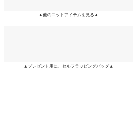
袖口幅
10
▲他のニットアイテムを見る▲
姫路店
more
レビューを書く
店舗在庫
身長別サイズガイド
サイズ規格・採寸について
投稿でポイントプレゼント
※生産時期の違いによる色や素材に関して、多少の個体差が生じ
ている場合がございます。予めご了承ください。
※上記寸法は、生産時に指示した寸法に従い掲載しております。
生産時期の違いによる製造時の個体差が多少生じている場合がご
▲プレゼント用に。セルフラッピングバッグ▲
ざいます。また、商品についたメーカータグの数値とは異なる場
合がございます。予めご了承ください。
素材
ポリエステル100%
商品詳細
伸縮性：あり 淡色透け：一部あり 濃色透け：一部あり 裏