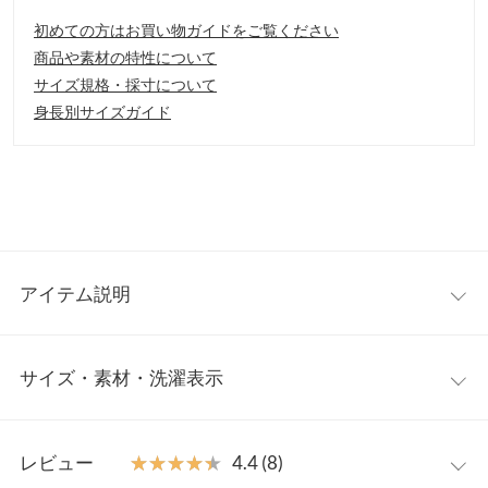
初めての方はお買い物ガイドをご覧ください
商品や素材の特性について
サイズ規格・採寸について
身長別サイズガイド
アイテム説明
抜け感ある大人カジュアルワンピース。くたっとしたアンニュイ
サイズ・素材・洗濯表示
さが女性らしいラフな印象に。上品さも兼ね備えたデザインでス
カートやパンツ、様々なシルエットのボトムとのレイヤードスタ
イルも楽しめます。うれしいポケット付きで実用性も◎
ワンサイズ
【素材・サイズ感】
レビュー
★★★★★
★★★★★
4.4 (8)
裏起毛のスウェット素材で防寒対策もバッチリ◎ゆとりを持たせ