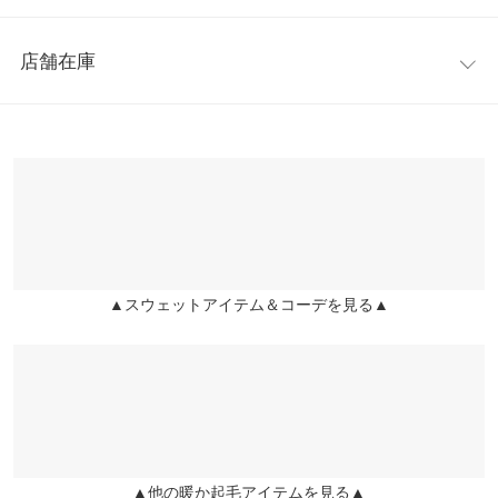
着丈
112
たオーバーサイズシルエットでラクな着心地なのにルーズさがこ
レビュー：8件
なれ感を演出してくれます。デイリー使いからおうち時間にもぴ
身幅
65
店舗在庫
ったりの一着です。
★★★★★
★★★★★
5
肩幅
60
※キャンセル/変更不可
カラー：サンド
購入日：2022/12/05
※表示されている情報は、8/08 07:38 時点のものになります。
※在庫ありの表示でも売り切れ等の場合がございますので、詳し
裾幅
69
裏起毛であったかくて、シルエットが大きいので可愛い。 おうち
くはご利用店舗にお問い合わせください。
時間にリラックスして着られてお気に入りです。
袖丈
57.5
いちご大福 |
身長：
151cm
~
155cm
| 体重：
46kg
~
50kg
| 足のサイズ：
兵庫県
三宮店
23.0cm
~
23.5cm
袖幅
27
店舗在庫
★★★★★
★★★★★
5
袖口幅
10.5
▲スウェットアイテム＆コーデを見る▲
姫路店
店舗在庫
カラー：ブラック
購入日：2022/12/23
身長別サイズガイド
サイズ規格・採寸について
とっても暖かくて、楽ちんです。
※生産時期の違いによる色や素材に関して、多少の個体差が生じ
ないしょ |
身長：
156cm
~
160cm
| 体重：
51kg
~
55kg
| 足のサイズ：
23.0cm
ている場合がございます。予めご了承ください。
~
23.5cm
※上記寸法は、生産時に指示した寸法に従い掲載しております。
★★★★★
★★★★★
5
生産時期の違いによる製造時の個体差が多少生じている場合がご
▲他の暖か起毛アイテムを見る▲