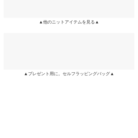
兵庫県
三宮店
24.5cm
袖幅
14
店舗在庫
★★★★★
★★★★★
5
袖口幅
7
▲他のニットアイテムを見る▲
姫路店
店舗在庫
カラー：ピンク
購入日：2022/11/27
身長別サイズガイド
サイズ規格・採寸について
とても可愛いお色です。 冬はどうしてもコートで服が隠れてしま
うので、袖口にデザインがあるものを着ているとテンション上が
※生産時期の違いによる色や素材に関して、多少の個体差が生じ
ります。 手を洗うときやアルコール除菌のときに邪魔かなと心配
ている場合がございます。予めご了承ください。
していましたが、さっと上げるだけでOKなので特にストレスは
※上記寸法は、生産時に指示した寸法に従い掲載しております。
ないです。
生産時期の違いによる製造時の個体差が多少生じている場合がご
▲プレゼント用に。セルフラッピングバッグ▲
ざいます。また、商品についたメーカータグの数値とは異なる場
aika148 |
身長：
146cm
~
150cm
| 体重：
41kg
~
45kg
| 足のサイズ：
~
合がございます。予めご了承ください。
★★★★★
★★★★★
4
カラー：ピンク
購入日：2023/01/11
フィンガーホールがトレンド感あって可愛いです！インナーを着
素材
ると肩幅がある方なので少し窮屈でした。摩擦が起きる部分は毛
アクリル42% ポリエステル30% ナイロン28%
羽立ちますが、軽く毛玉取りを当てればすぐに綺麗になります。
商品詳細
色味がとても可愛いくてお気に入りです☺︎