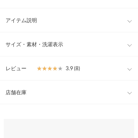
アイテム説明
アームウォーマーを付けているようなフォルムで着用していただ
サイズ・素材・洗濯表示
けるトレンドトップス。袖口に施したフィンガーホールが女性ら
しいアンニュイな雰囲気を醸し出し、シンプルながら存在感のあ
るスタイルに仕上げてくれます。
ワンサイズ
【素材・サイズ感】
レビュー
★★★★★
★★★★★
3.9 (8)
ソフトで肌なじみのいいニット素材。伸縮性に優れているため肌
着丈
56
にやさしくフィットする着心地の良さも魅力です。インナーやレ
レビュー：8件
イヤードアイテムとしても幅広く着回せ、アウターの袖からのぞ
身幅
33
店舗在庫
かせてもポイントになるアイテムです◎
★★★★★
★★★★★
5
肩幅
35
※キャンセル/変更不可
カラー：アイボリー
購入日：2023/02/02
※表示されている情報は、8/09 02:38 時点のものになります。
※在庫ありの表示でも売り切れ等の場合がございますので、詳し
裾幅
30.5
程よい厚みで、高級感があり暖かいです。 オシャレも着心地も最
くはご利用店舗にお問い合わせください。
高です。 指穴が有るのも、便利だし可愛いです!
袖丈
68
ふさこ |
身長：
156cm
~
160cm
| 体重：
46kg
~
50kg
| 足のサイズ：
24.0cm
~